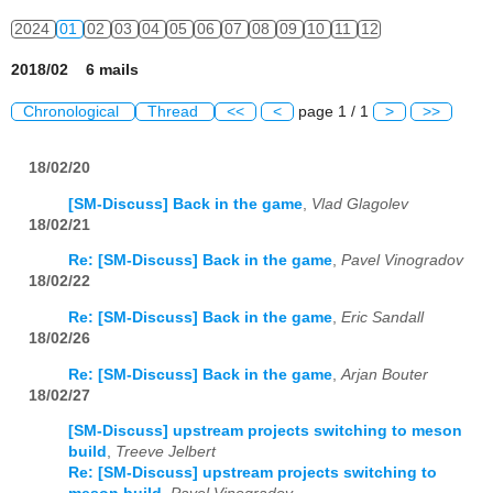
2024
01
02
03
04
05
06
07
08
09
10
11
12
2018/02 6 mails
Chronological
Thread
<<
<
page 1 / 1
>
>>
18/02/20
[SM-Discuss] Back in the game
,
Vlad Glagolev
18/02/21
Re: [SM-Discuss] Back in the game
,
Pavel Vinogradov
18/02/22
Re: [SM-Discuss] Back in the game
,
Eric Sandall
18/02/26
Re: [SM-Discuss] Back in the game
,
Arjan Bouter
18/02/27
[SM-Discuss] upstream projects switching to meson
build
,
Treeve Jelbert
Re: [SM-Discuss] upstream projects switching to