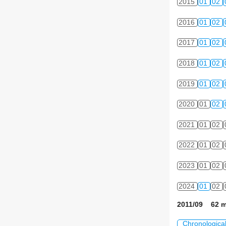
2015
01
02
2016
01
02
2017
01
02
2018
01
02
2019
01
02
2020
01
02
2021
01
02
2022
01
02
2023
01
02
2024
01
02
2011/09 62 m
Chronologica