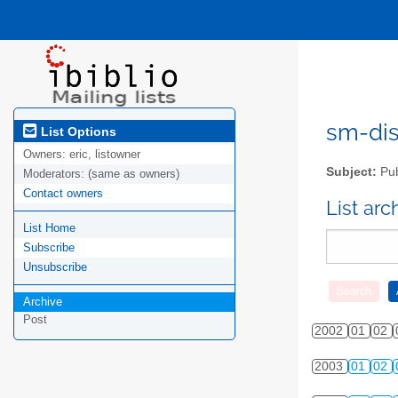
sm-disc
List Options
Owners:
eric, listowner
Subject:
Pub
Moderators:
(same as owners)
Contact owners
List ar
List Home
Subscribe
Unsubscribe
Archive
Post
2002
01
02
2003
01
02