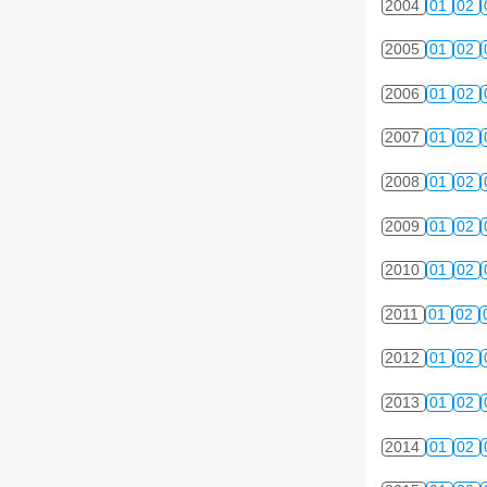
2004
01
02
2005
01
02
2006
01
02
2007
01
02
2008
01
02
2009
01
02
2010
01
02
2011
01
02
2012
01
02
2013
01
02
2014
01
02