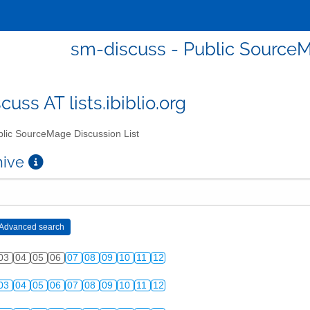
sm-discuss - Public SourceM
uss AT lists.ibiblio.org
lic SourceMage Discussion List
chive
03
04
05
06
07
08
09
10
11
12
03
04
05
06
07
08
09
10
11
12