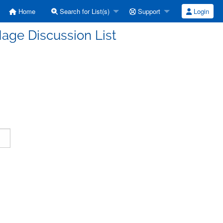
Home
Search for List(s)
Support
Login
age Discussion List