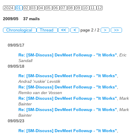
2024
01
02
03
04
05
06
07
08
09
10
11
12
2009/05 37 mails
Chronological
Thread
<<
<
page 2 / 2
>
>>
09/05/17
Re: [SM-Discuss] DevMeet Followup - "It Works"
,
Eric
Sandall
09/05/18
Re: [SM-Discuss] DevMeet Followup - "It Works"
,
Andraž 'ruskie' Levstik
Re: [SM-Discuss] DevMeet Followup - "It Works"
,
Remko van der Vossen
Re: [SM-Discuss] DevMeet Followup - "It Works"
,
Mark
Bainter
Re: [SM-Discuss] DevMeet Followup - "It Works"
,
Mark
Bainter
09/05/23
Re: [SM-Discuss] DevMeet Followup - "It Works"
,