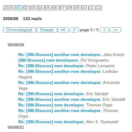
2024
01
02
03
04
05
06
07
08
09
10
11
12
2006/08 133 mails
Chronological
Thread
<<
<
page 5 / 5
>
>>
06/08/30
Re: [SM-Discuss] another new developer
,
Jaka Kranjc
[SM-Discuss] new developers
,
Pol Vinogradov
Re: [SM-Discuss] new developer
,
Pieter Lenaerts
Re: [SM-Discuss] another new developer
,
Ladislav
Hagara
Re: [SM-Discuss] another new developer
,
Armando
Vega
Re: [SM-Discuss] new developer
,
Eric Sandall
Re: [SM-Discuss] another new developer
,
Eric Sandall
Re: [SM-Discuss] new developer
,
Thomas Orgis
Re: [SM-Discuss] another new developer
,
Thomas
Orgis
Re: [SM-Discuss] new developer
,
Alex S. Tsamutali
06/08/31