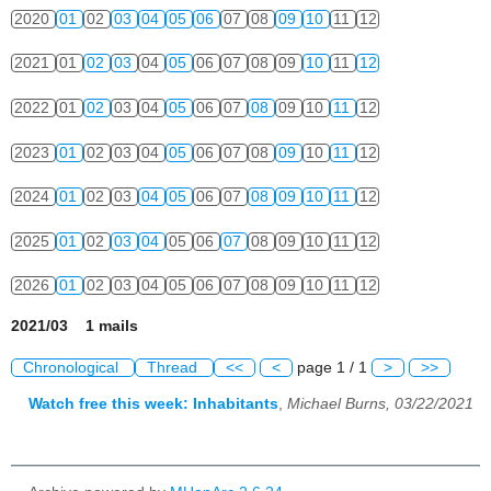
2020
01
02
03
04
05
06
07
08
09
10
11
12
2021
01
02
03
04
05
06
07
08
09
10
11
12
2022
01
02
03
04
05
06
07
08
09
10
11
12
2023
01
02
03
04
05
06
07
08
09
10
11
12
2024
01
02
03
04
05
06
07
08
09
10
11
12
2025
01
02
03
04
05
06
07
08
09
10
11
12
2026
01
02
03
04
05
06
07
08
09
10
11
12
2021/03 1 mails
Chronological
Thread
<<
<
page 1 / 1
>
>>
Watch free this week: Inhabitants
,
Michael Burns, 03/22/2021