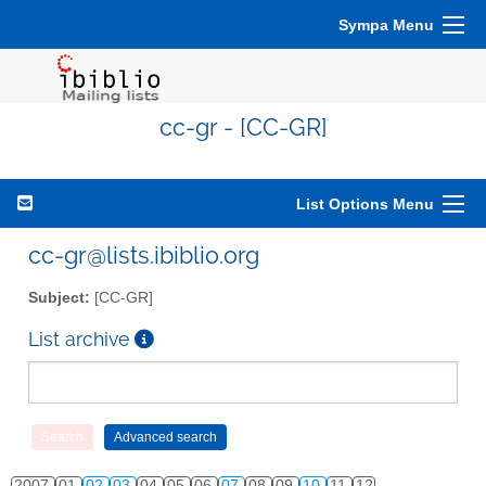
Sympa Menu
cc-gr - [CC-GR]
List Options Menu
cc-gr@lists.ibiblio.org
Subject:
[CC-GR]
List archive
2007
01
02
03
04
05
06
07
08
09
10
11
12