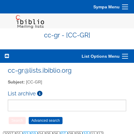
Sympa Menu
cc-gr - [CC-GR]
List Options Menu
cc-gr@lists.ibiblio.org
Subject:
[CC-GR]
List archive
2007
01
02
03
04
05
06
07
08
09
10
11
12