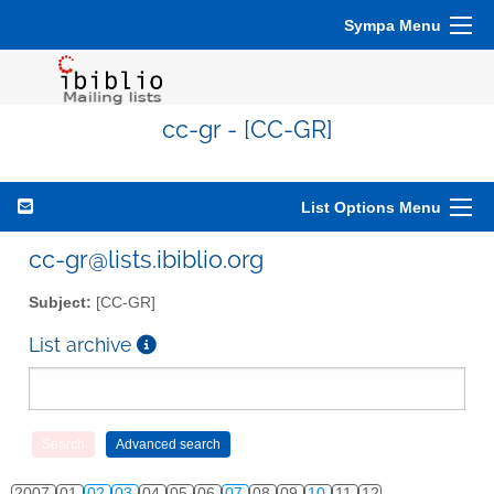
Sympa Menu
cc-gr - [CC-GR]
List Options Menu
cc-gr@lists.ibiblio.org
Subject:
[CC-GR]
List archive
2007
01
02
03
04
05
06
07
08
09
10
11
12