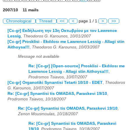
2007/10 11 mails
Chronological
Thread
<<
<
page 1 / 1
>
>>
[Cc-gr] Εκδήλωση την 13η Οκτωβρίου με τον Lawrence
Lessig
,
Theodoros G. Karounos, 10/01/2007
[Cc-gr] Prosklisi - Ekdιlοsι me Lawrence Lessig - Allagi stin
Aithoysa!!!
,
Theodoros G. Karounos, 10/03/2007
Message not available
Re: [Cc-gr] [Open-source] Prosklisi - Ekdιlοsι me
Lawrence Lessig - Allagi stin Aithoysa!!!
,
Prodromos Tsiavos, 10/07/2007
[Cc-gr] Organotiki Synantisi Tetarti 10/10 - EDET
,
Theodoros
G. Karounos, 10/07/2007
Re: [Cc-gr] Synantisi tis OMADAS, Paraskevi 19/10
,
Prodromos Tsiavos, 10/18/2007
Re: [Cc-gr] Synantisi tis OMADAS, Paraskevi 19/10
,
Zenon Mousmoulas, 10/18/2007
Re: [Cc-gr] Synantisi tis OMADAS, Paraskevi
19/10
,
Prodromos Tsiavos, 10/18/2007