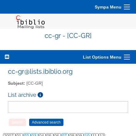
Sympa Menu
cc-gr - [CC-GR]
List Options Menu
cc-gr@lists.ibiblio.org
Subject:
[CC-GR]
List archive
2007
01
02
03
04
05
06
07
08
09
10
11
12