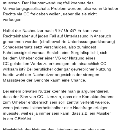
muessen. Der Hauptanwendungsfall koennte das
Verwertungsgesellschafts-Problem werden, also wenn Urheber
Rechte via CC freigeben wollen, ueber die sie nicht
verfuegen.
Haftet der Nachnutzer nach § 97 UrhG? Er kann vom
Rechteinhaber auf jeden Fall auf Unterlassung in Anspruch
genommen werden (strafbewehrte Unterlassungserklaerung).
Schadensersatz setzt Verschulden, also zumindest
Fahrlaessigkeit voraus. Besteht eine Sorgfaltspflicht, sich
bei dem Urheber oder einer VG vor Nutzung eines
CC-gelabelten Werks zu erkundigen, ob tatsaechlich CC
wirksam ist? Bei beruflicher oder gar gewerblicher Nutzung
haette wohl der Nachnutzer angesichts der strengen
Massstaebe der Gerichte kaum eine Chance.
Bei einem privaten Nutzer koennte man ja argumentieren,
dass der Sinn von CC-Lizenzen, dass eine Kontaktaufnahme
zum Urheber entbehrlich sein soll, zentral verfehlt wuerde,
wenn jedesmal sicherheitshalber eine Nachfrage erfolgen
muesste, weil es ja immer sein kann, dass z.B. ein Musiker
in der GEMA ist.
Hinsichtlich der Haftung des Urhebers gegenueber dem