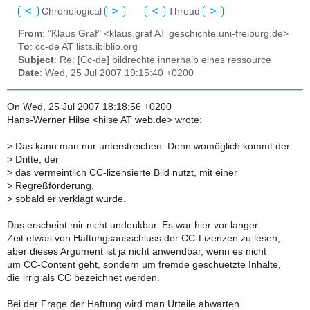
<
Chronological
>
<
Thread
>
From
: "Klaus Graf" <klaus.graf AT geschichte.uni-freiburg.de>
To
: cc-de AT lists.ibiblio.org
Subject
: Re: [Cc-de] bildrechte innerhalb eines ressource
Date
: Wed, 25 Jul 2007 19:15:40 +0200
On Wed, 25 Jul 2007 18:18:56 +0200
Hans-Werner Hilse <hilse AT web.de> wrote:
>
Das kann man nur unterstreichen. Denn womöglich kommt der
>
Dritte, der
>
das vermeintlich CC-lizensierte Bild nutzt, mit einer
>
Regreßforderung,
>
sobald er verklagt wurde.
Das erscheint mir nicht undenkbar. Es war hier vor langer
Zeit etwas von Haftungsausschluss der CC-Lizenzen zu lesen,
aber dieses Argument ist ja nicht anwendbar, wenn es nicht
um CC-Content geht, sondern um fremde geschuetzte Inhalte,
die irrig als CC bezeichnet werden.
Bei der Frage der Haftung wird man Urteile abwarten