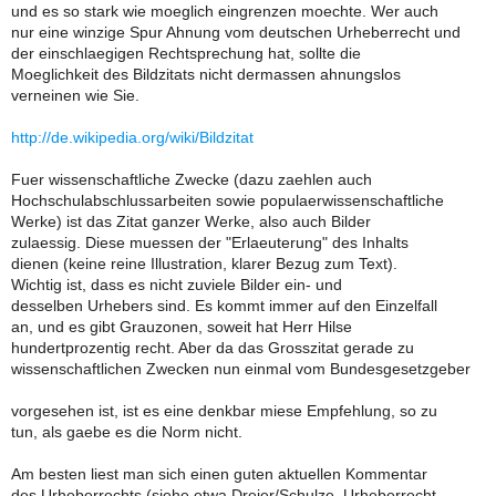
und es so stark wie moeglich eingrenzen moechte. Wer auch
nur eine winzige Spur Ahnung vom deutschen Urheberrecht und
der einschlaegigen Rechtsprechung hat, sollte die
Moeglichkeit des Bildzitats nicht dermassen ahnungslos
verneinen wie Sie.
http://de.wikipedia.org/wiki/Bildzitat
Fuer wissenschaftliche Zwecke (dazu zaehlen auch
Hochschulabschlussarbeiten sowie populaerwissenschaftliche
Werke) ist das Zitat ganzer Werke, also auch Bilder
zulaessig. Diese muessen der "Erlaeuterung" des Inhalts
dienen (keine reine Illustration, klarer Bezug zum Text).
Wichtig ist, dass es nicht zuviele Bilder ein- und
desselben Urhebers sind. Es kommt immer auf den Einzelfall
an, und es gibt Grauzonen, soweit hat Herr Hilse
hundertprozentig recht. Aber da das Grosszitat gerade zu
wissenschaftlichen Zwecken nun einmal vom Bundesgesetzgeber
vorgesehen ist, ist es eine denkbar miese Empfehlung, so zu
tun, als gaebe es die Norm nicht.
Am besten liest man sich einen guten aktuellen Kommentar
des Urheberrechts (siehe etwa Dreier/Schulze, Urheberrecht