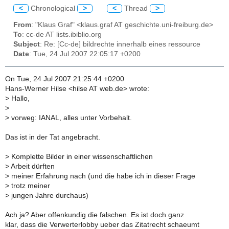
<
Chronological
>
<
Thread
>
From
: "Klaus Graf" <klaus.graf AT geschichte.uni-freiburg.de>
To
: cc-de AT lists.ibiblio.org
Subject
: Re: [Cc-de] bildrechte innerhalb eines ressource
Date
: Tue, 24 Jul 2007 22:05:17 +0200
On Tue, 24 Jul 2007 21:25:44 +0200
Hans-Werner Hilse <hilse AT web.de> wrote:
>
Hallo,
>
>
vorweg: IANAL, alles unter Vorbehalt.
Das ist in der Tat angebracht.
>
Komplette Bilder in einer wissenschaftlichen
>
Arbeit dürften
>
meiner Erfahrung nach (und die habe ich in dieser Frage
>
trotz meiner
>
jungen Jahre durchaus)
Ach ja? Aber offenkundig die falschen. Es ist doch ganz
klar, dass die Verwerterlobby ueber das Zitatrecht schaeumt