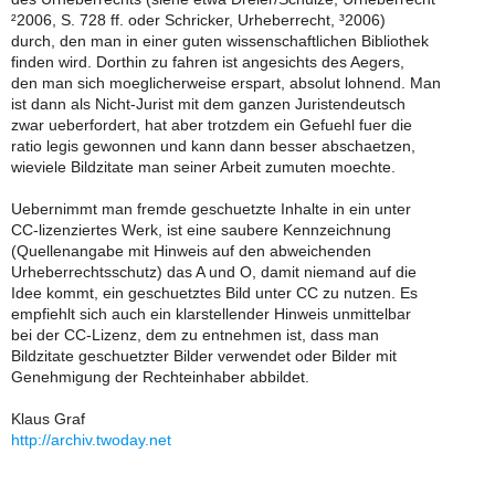
²2006, S. 728 ff. oder Schricker, Urheberrecht, ³2006)
durch, den man in einer guten wissenschaftlichen Bibliothek
finden wird. Dorthin zu fahren ist angesichts des Aegers,
den man sich moeglicherweise erspart, absolut lohnend. Man
ist dann als Nicht-Jurist mit dem ganzen Juristendeutsch
zwar ueberfordert, hat aber trotzdem ein Gefuehl fuer die
ratio legis gewonnen und kann dann besser abschaetzen,
wieviele Bildzitate man seiner Arbeit zumuten moechte.
Uebernimmt man fremde geschuetzte Inhalte in ein unter
CC-lizenziertes Werk, ist eine saubere Kennzeichnung
(Quellenangabe mit Hinweis auf den abweichenden
Urheberrechtsschutz) das A und O, damit niemand auf die
Idee kommt, ein geschuetztes Bild unter CC zu nutzen. Es
empfiehlt sich auch ein klarstellender Hinweis unmittelbar
bei der CC-Lizenz, dem zu entnehmen ist, dass man
Bildzitate geschuetzter Bilder verwendet oder Bilder mit
Genehmigung der Rechteinhaber abbildet.
Klaus Graf
http://archiv.twoday.net