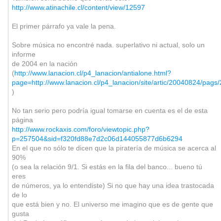
http://www.atinachile.cl/content/view/12597
El primer párrafo ya vale la pena.
Sobre música no encontré nada. superlativo ni actual, solo un
informe
de 2004 en la nación
(
http://www.lanacion.cl/p4_lanacion/antialone.html?
page=http://www.lanacion.cl/p4_lanacion/site/artic/20040824/pag
)
No tan serio pero podría igual tomarse en cuenta es el de esta
página
http://www.rockaxis.com/foro/viewtopic.php?
p=257504&sid=f320fd88e7d2c06d144055877d6b6294
En el que no sólo te dicen que la piratería de música se acerca al
90%
(o sea la relación 9/1. Si estás en la fila del banco... bueno tú
eres
de números, ya lo entendiste) Si no que hay una idea trastocada
de lo
que está bien y no. El universo me imagino que es de gente que
gusta