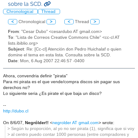
sobre la SCD.
Chronological
Thread
<
Chronological
>
<
Thread
>
From
: "Cesar Dubo" <cesardubo AT gmail.com>
To
: "Lista de Correos Creative Commons Chile" <cc-cl AT
lists.ibiblio.org>
Subject
: Re: [Cc-cl] Atención don Pedro Huichalaf o quien
domine el tema en esta lista. Consulta sobre la SCD.
Date
: Mon, 6 Aug 2007 22:46:57 -0400
Ahora, convendria definir "pirata"
Para mi pirata es el que vende/compra discos sin pagar sus
derechos no?
Lo siguiente seria ¿Es pirate el que baja un disco?
--
http://dubo.cl
On 8/6/07,
Negrólder!!
<
negrolder AT gmail.com
> wrote:
> Según tu proporción, al yo no ser pirata (1), significa que si voy
> al centro puedo contar 1000 personas (entre compradores y