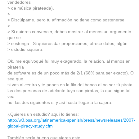
vendedores
> de música pirateada).
>
> Discúlpame, pero tu afirmación no tiene como sostenerse.
>
> Si quieres convencer, debes mostrar al menos un argumento
que se
> sostenga. Si quieres dar proporciones, ofrece datos, algún
> estudio siquiera.
Ok, me equivoqué fui muy exagerado, la relacion, al menos en
piratería
de software es de un poco más de 2/1 (68% para ser exacto). O
sea que
si vas al centro y te pones en la fila del banco al no ser tú pirata
las dos personas de adelante tuyo son piratas, la que sigue tal
vea
no, las dos siguientes sí y así hasta llegar a la cajera.
¿Quieres un estudio? aquí lo tienes:
http://w3.bsa.org/latinamerica-spanish/press/newsreleases/2007-
global-piracy-study.cfm
También sería bueno que vieras esto: