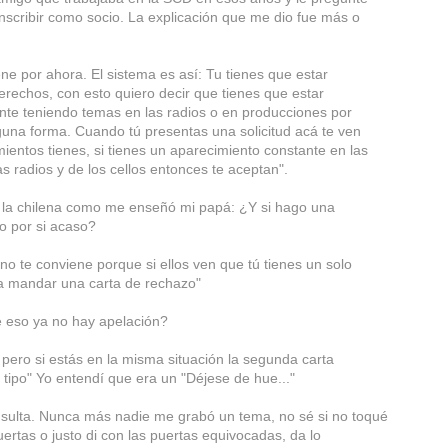
inscribir como socio. La explicación que me dio fue más o
ne por ahora. El sistema es así: Tu tienes que estar
rechos, con esto quiero decir que tienes que estar
te teniendo temas en las radios o en producciones por
lguna forma. Cuando tú presentas una solicitud acá te ven
ientos tienes, si tienes un aparecimiento constante en las
las radios y de los cellos entonces te aceptan".
a la chilena como me enseñó mi papá: ¿Y si hago una
iro por si acaso?
no te conviene porque si ellos ven que tú tienes un solo
a mandar una carta de rechazo"
 eso ya no hay apelación?
y, pero si estás en la misma situación la segunda carta
 tipo" Yo entendí que era un "Déjese de hue..."
sulta. Nunca más nadie me grabó un tema, no sé si no toqué
uertas o justo di con las puertas equivocadas, da lo