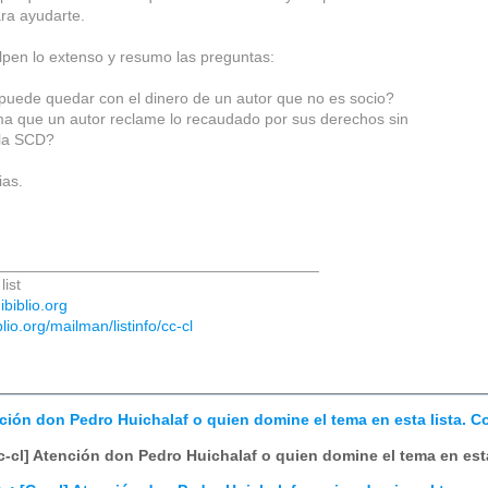
para ayudarte.
lpen lo extenso y resumo las preguntas:
uede quedar con el dinero de un autor que no es socio?
a que un autor reclame lo recaudado por sus derechos sin
 la SCD?
ias.
_____________________________________
list
.ibiblio.org
iblio.org/mailman/listinfo/cc-cl
nción don Pedro Huichalaf o quien domine el tema en esta lista. C
c-cl] Atención don Pedro Huichalaf o quien domine el tema en esta