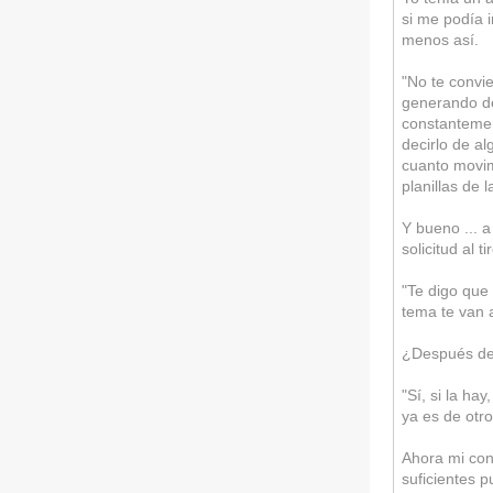
si me podía 
menos así.
"No te convie
generando de
constantemen
decirlo de a
cuanto movim
planillas de 
Y bueno ... 
solicitud al t
"Te digo que 
tema te van 
¿Después de
"Sí, si la ha
ya es de otro
Ahora mi con
suficientes p