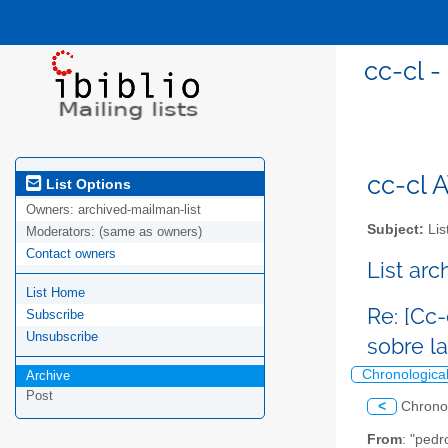
cc-cl -
cc-cl A
List Options
Owners:
archived-mailman-list
Subject:
Lis
Moderators:
(same as owners)
Contact owners
List ar
List Home
Re: [Cc
Subscribe
Unsubscribe
sobre l
Chronologica
Archive
Post
<
Chrono
From
: "pedr