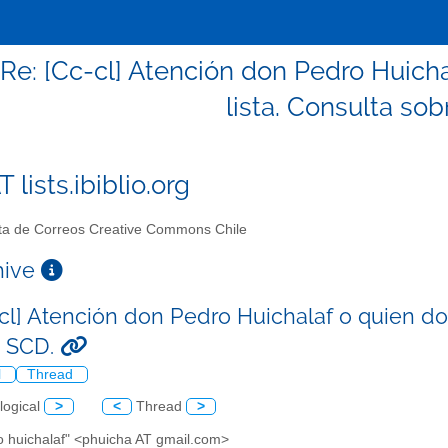
 Re: [Cc-cl] Atención don Pedro Huich
lista. Consulta sob
T lists.ibiblio.org
ta de Correos Creative Commons Chile
chive
-cl] Atención don Pedro Huichalaf o quien do
a SCD.
l
Thread
logical
>
<
Thread
>
o huichalaf" <phuicha AT gmail.com>