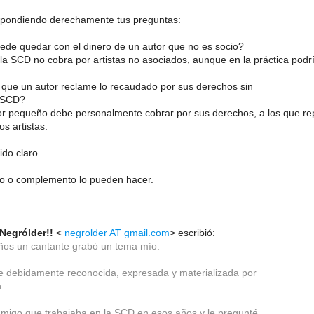
espondiendo derechamente tus preguntas:
de quedar con el dinero de un autor que no es socio?
la SCD no cobra por artistas no asociados, aunque en la práctica podr
que un autor reclame lo recaudado por sus derechos sin
a SCD?
tor pequeño debe personalmente cobrar por sus derechos, a los que rep
os artistas.
ido claro
ro o complemento lo pueden hacer.
Negrólder!!
<
negrolder AT gmail.com
> escribió:
os un cantante grabó un tema mío.
ue debidamente reconocida, expresada y materializada por
.
amigo que trabajaba en la SCD en esos años y le pregunté