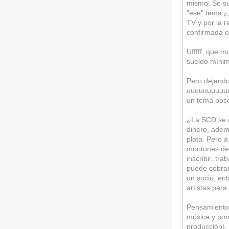
mismo. Se s
"ese" tema ¿
TV y por la 
confirmada e
Ufffff, que m
sueldo mínim
Pero dejando
uuuuuuuuuuu
un tema poco
¿La SCD se q
dinero, adem
plata. Pero 
montones de 
inscribir, tr
puede cobrarl
un socio, en
artistas par
Pensamientos
música y pone
producción),