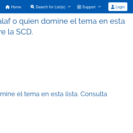
Home
Search for List(s)
Support
Login
alaf o quien domine el tema en esta
re la SCD.
mine el tema en esta lista. Consulta