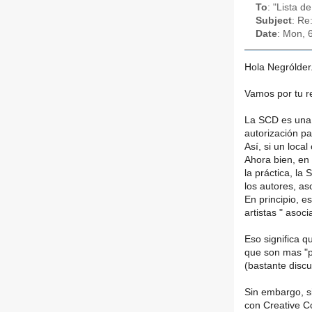
To
: "Lista d
Subject
: Re
Date
: Mon, 
Hola Negrólder
Vamos por tu r
La SCD es una 
autorización pa
Así, si un loca
Ahora bien, en 
la práctica, l
los autores, as
En principio, e
artistas " asoc
Eso significa q
que son mas "p
(bastante discu
Sin embargo, si
con Creative C