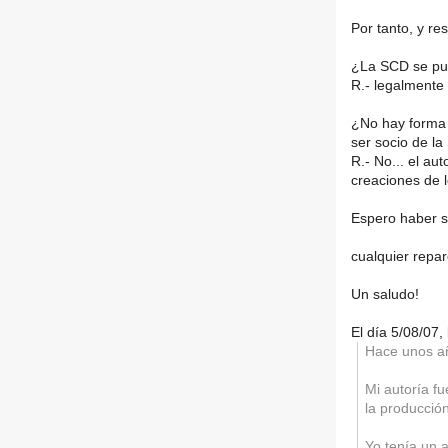
Por tanto, y r
¿La SCD se pue
R.- legalmente 
¿No hay forma 
ser socio de l
R.- No... el au
creaciones de l
Espero haber s
cualquier repa
Un saludo!
El día 5/08/07,
Hace unos añ
Mi autoría f
la producción
Yo tenía un 