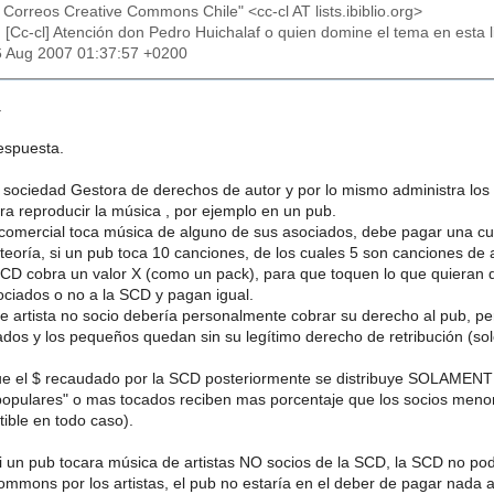
e Correos Creative Commons Chile" <cc-cl AT lists.ibiblio.org>
: [Cc-cl] Atención don Pedro Huichalaf o quien domine el tema en esta l
6 Aug 2007 01:37:57 +0200
.
espuesta.
sociedad Gestora de derechos de autor y por lo mismo administra los 
ra reproducir la música , por ejemplo en un pub.
l comercial toca música de alguno de sus asociados, debe pagar una cuo
teoría, si un pub toca 10 canciones, de los cuales 5 son canciones de 
a SCD cobra un valor X (como un pack), para que toquen lo que quieran
ociados o no a la SCD y pagan igual.
se artista no socio debería personalmente cobrar su derecho al pub, pe
iados y los pequeños quedan sin su legítimo derecho de retribución (so
ue el $ recaudado por la SCD posteriormente se distribuye SOLAMENTE en
opulares" o mas tocados reciben mas porcentaje que los socios menore
tible en todo caso).
 un pub tocara música de artistas NO socios de la SCD, la SCD no podr
ommons por los artistas, el pub no estaría en el deber de pagar nada 