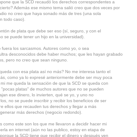
upone que la SCD recaudó los derechos correspondentes a
cierto? Además ese mismo tema salió creo que dos veces por
radio no creo que haya sonado más de tres (una sola
n todo caso).
ontón de plata que debe ser eso (sí, seguro, y con el
o se puede tener un hijo en la universidad).
 fuera los sarcasmos. Autores como yo, o sea
ltra desconocidos debe haber muchos; que les hayan grabado
s, pero no creo que sean ninguno.
ueda con esa plata así no más? No me interesa tanto el
ás, como ya lo expresé anteriormente debe ser muy poca
a mi me queda la sensación de que la SCD se queda con
"pocas platas" de muchos autores que no se pueden
abajan ese dinero, lo invierten, qué se yo, y uno no
os, no se puede inscribir y recibir los beneficios de ser
tre ellos que recauden tus derechos y llegar a más
a generar más derechos (negocio redondo).
 como este son los que me llevaron a decidir hacer mi
rla en internet (aún no las publico, estoy en etapa de
 porque la SCD tiene que recibir el dinero y después ven