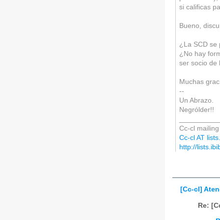
si calificas 
Bueno, discu
¿La SCD se p
¿No hay form
ser socio de
Muchas grac
--
Un Abrazo.
Negrólder!!
__________
Cc-cl mailing 
Cc-cl AT lists
http://lists.ib
[Cc-cl] Ate
Re: [C