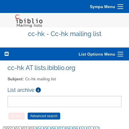
Sympa Menu
cc-hk - Cc-hk mailing list
List Options Menu
cc-hk AT lists.ibiblio.org
Subject:
Cc-hk mailing list
List archive
2007
01
02
03
04
05
06
07
08
09
10
11
12