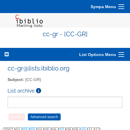
Sympa Menu
cc-gr - [CC-GR]
List Options Menu
cc-gr@lists.ibiblio.org
Subject:
[CC-GR]
List archive
2007
01
02
03
04
05
06
07
08
09
10
11
12