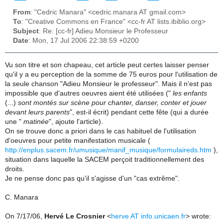
From
: "Cedric Manara" <cedric.manara AT gmail.com>
To
: "Creative Commons en France" <cc-fr AT lists.ibiblio.org>
Subject
: Re: [cc-fr] Adieu Monsieur le Professeur
Date
: Mon, 17 Jul 2006 22:38:59 +0200
Vu son titre et son chapeau, cet article peut certes laisser penser
qu'il y a eu perception de la somme de 75 euros pour l'utilisation de
la seule chanson "Adieu Monsieur le professeur". Mais il n'est pas
impossible que d'autres oeuvres aient été utilisées ("
les enfants
(...)
sont montés sur scène pour chanter, danser, conter et jouer
devant leurs parents
", est-il écrit) pendant cette fête (qui a durée
une "
matinée
", ajoute l'article).
On se trouve donc a priori dans le cas habituel de l'utilisation
d'oeuvres pour petite manifestation musicale (
http://enplus.sacem.fr/umusique/manif_musique/formulaireds.htm
),
situation dans laquelle la SACEM perçoit traditionnellement des
droits.
Je ne pense donc pas qu'il s'agisse d'un "cas extrême".
C. Manara
On 7/17/06,
Hervé Le Crosnier
<
herve AT info.unicaen.fr
> wrote: