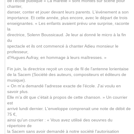
de l'école publique « La marelle » sont montés sur scène pour
chanter,
danser, conter et jouer devant leurs parents. L'événement a son
importance. Et cette année, plus encore, avec le départ de trois
enseignantes. « Les enfants avaient prévu une surprise, raconte
la
directrice, Solenn Boussicaud. Je leur ai donné le micro à la fin
du
spectacle et ils ont commencé à chanter Adieu monsieur le
professeur,
d'Hugues Aufray, en hommage à leurs maîtresses. »
Fin juin, la directrice reçoit un coup de fil de l'antenne lorientaise
de la Sacem (Société des auteurs, compositeurs et éditeurs de
musique).
« On m'a demandé l'adresse exacte de l'école. J'ai voulu en
savoir plus.
Elle m'a dit que c'était à propos de cette chanson. » Un courrier
est
arrivé lundi dernier. L'enveloppe comprenait une note de débit de
75 €,
ainsi qu'un courrier : « Vous avez utilisé des oeuvres du
répertoire de
la Sacem sans avoir demandé à notre société l'autorisation