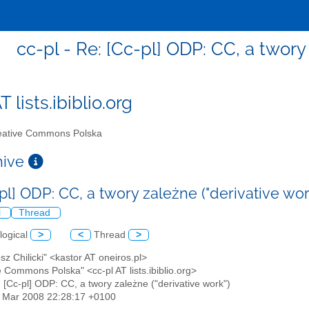
cc-pl - Re: [Cc-pl] ODP: CC, a twory
T lists.ibiblio.org
ative Commons Polska
chive
pl] ODP: CC, a twory zależne ("derivative wo
l
Thread
logical
>
<
Thread
>
osz Chilicki" <kastor AT oneiros.pl>
e Commons Polska" <cc-pl AT lists.ibiblio.org>
: [Cc-pl] ODP: CC, a twory zależne ("derivative work")
21 Mar 2008 22:28:17 +0100