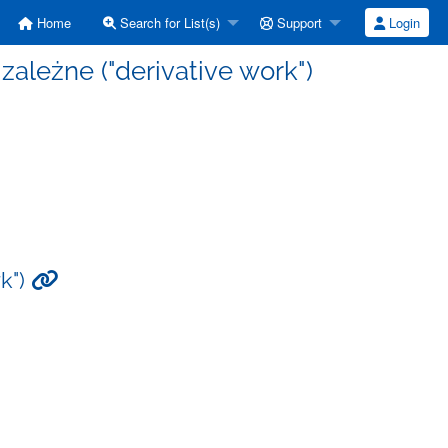
Home
Search for List(s)
Support
Login
 zależne ("derivative work")
rk")