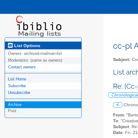
cc-pl A
List Options
Owners:
archived-mailman-list
Subject:
Cre
Moderators:
(same as owners)
Contact owners
List ar
List Home
Re: [Cc-
Subscribe
Unsubscribe
Chronologica
Archive
<
Chrono
Post
From
: "Bart
To
: "Creativ
Subject
: Re
Date
: Fri, 