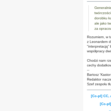
Generalnie
twórczości
dorobku ku
ale jako t
za opraco
Rozumiem, w ta
z Leonardem di
"interpretacją"
współpracy dwó
Chodzi nam rze
cechy dodatkowe
--
Bartosz 'Kastor
Redaktor nacze
Szef zespołu 
[Cc-pl] CC, 
[Cc-pl