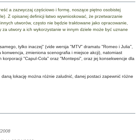
reść a zazwyczaj częściowo i formę, noszące piętno osobistej
e). Z opisanej definicji łatwo wywnioskować, że przetwarzanie
" innych utworów, często nie będzie traktowane jako opracowanie,
edy za utwory a ich wykorzystanie w innym dziele może być uznane
samego, tylko inaczej" (vide wersja "MTV" dramatu "Romeo i Julia",
onwencja, zmieniona scenografia i miejsce akcji), natomiast
h korporacji "Capul-Cola" oraz "Montepsi", oraz jej konsekwencje dla
ż daną lokację można różnie zaludnić, danej postaci zapewnić różne
1/2008