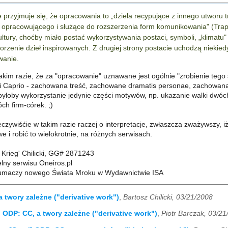
 przyjmuje się, że opracowania to „dzieła recypujące z innego utworu t
 opracowującego i służące do rozszerzenia form komunikowania" (Trapl
ltury, choćby miało postać wykorzystywania postaci, symboli, „klimatu
worzenie dzieł inspirowanych. Z drugiej strony postacie uchodzą nieki
wanie.
kim razie, że za "opracowanie" uznawane jest ogólnie "zrobienie tego 
 Caprio - zachowana treść, zachowane dramatis personae, zachowana k
 byłoby wykorzystanie jedynie części motywów, np. ukazanie walki dwóc
ch firm-córek. ;)
czywiśćie w takim razie raczej o interpretacje, zwłaszcza zważywszy, i
 i robić to wielokrotnie, na różnych serwisach.
 Krieg' Chilicki, GG# 2871243
lny serwisu Oneiros.pl
tłumaczy nowego Świata Mroku w Wydawnictwie ISA
a twory zależne ("derivative work")
,
Bartosz Chilicki, 03/21/2008
] ODP: CC, a twory zależne ("derivative work")
,
Piotr Barczak, 03/2