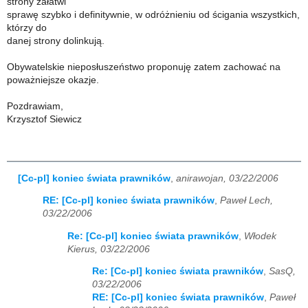
strony załatwi
sprawę szybko i definitywnie, w odróżnieniu od ścigania wszystkich,
którzy do
danej strony dolinkują.
Obywatelskie nieposłuszeństwo proponuję zatem zachować na
poważniejsze okazje.
Pozdrawiam,
Krzysztof Siewicz
[Cc-pl] koniec świata prawników
,
anirawojan, 03/22/2006
RE: [Cc-pl] koniec świata prawników
,
Paweł Lech,
03/22/2006
Re: [Cc-pl] koniec świata prawników
,
Włodek
Kierus, 03/22/2006
Re: [Cc-pl] koniec świata prawników
,
SasQ,
03/22/2006
RE: [Cc-pl] koniec świata prawników
,
Paweł