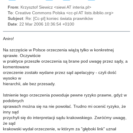
From
: Krzysztof Siewicz <siewi AT interia.pl>
To
: Creative Commons Polska <cc-pl AT lists.ibiblio.org>
Subject
: Re: [Cc-pl] koniec świata prawników
Date
: 22 Mar 2006 10:36:54 +0100
Aniro!
Na szczęście w Polsce orzeczenia wiążą tylko w konkretnej
sprawie. Oczywiście
w praktyce przeszłe orzeczenia są brane pod uwagę przez sądy, a
komentowane
orzeczenie zostało wydane przez sąd apelacyjny - czyli dość
wysoko w
hierarchii, ale bez przesady.
Istnienie tego orzeczenia powoduje pewne ryzyko prawne, gdyż w
podobnych
sprawach można się na nie powołać. Trudno mi ocenić ryzyko, że
inny sąd
przychyli się do interpretacji sądu krakowskiego. Zwróćmy uwagę,
że sąd
krakowski wydał orzeczenie, w którym za "głęboki link" uznał