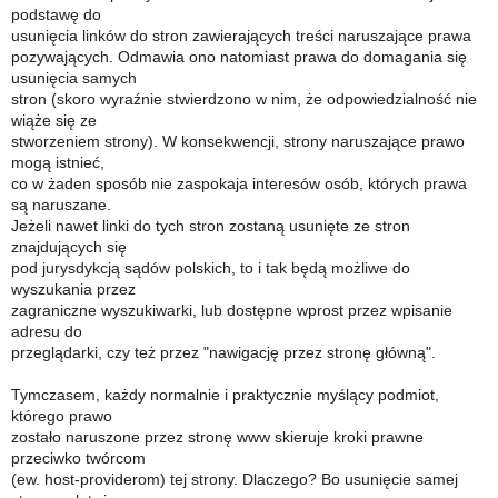
podstawę do
usunięcia linków do stron zawierających treści naruszające prawa
pozywających. Odmawia ono natomiast prawa do domagania się
usunięcia samych
stron (skoro wyraźnie stwierdzono w nim, że odpowiedzialność nie
wiąże się ze
stworzeniem strony). W konsekwencji, strony naruszające prawo
mogą istnieć,
co w żaden sposób nie zaspokaja interesów osób, których prawa
są naruszane.
Jeżeli nawet linki do tych stron zostaną usunięte ze stron
znajdujących się
pod jurysdykcją sądów polskich, to i tak będą możliwe do
wyszukania przez
zagraniczne wyszukiwarki, lub dostępne wprost przez wpisanie
adresu do
przeglądarki, czy też przez "nawigację przez stronę główną".
Tymczasem, każdy normalnie i praktycznie myślący podmiot,
którego prawo
zostało naruszone przez stronę www skieruje kroki prawne
przeciwko twórcom
(ew. host-providerom) tej strony. Dlaczego? Bo usunięcie samej