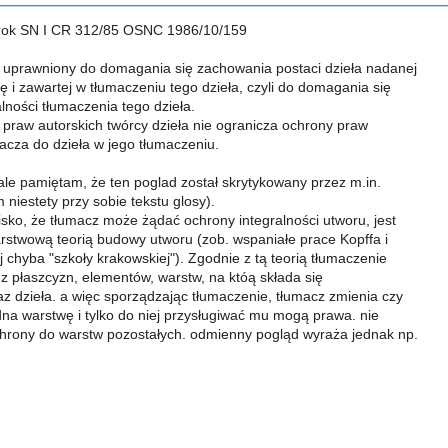
rok SN I CR 312/85 OSNC 1986/10/159
t uprawniony do domagania się zachowania postaci dzieła nadanej
 i zawartej w tłumaczeniu tego dzieła, czyli do domagania się
lności tłumaczenia tego dzieła.
 praw autorskich twórcy dzieła nie ogranicza ochrony praw
acza do dzieła w jego tłumaczeniu.
ale pamiętam, że ten poglad został skrytykowany przez m.in.
niestety przy sobie tekstu glosy).
isko, że tłumacz może żądać ochrony integralności utworu, jest
rstwową teorią budowy utworu (zob. wspaniałe prace Kopffa i
j chyba "szkoły krakowskiej"). Zgodnie z tą teorią tłumaczenie
ą z płaszcyzn, elementów, warstw, na któą składa się
az dzieła. a więc sporządzając tłumaczenie, tłumacz zmienia czy
dna warstwę i tylko do niej przysługiwać mu mogą prawa. nie
rony do warstw pozostałych. odmienny pogląd wyraża jednak np.