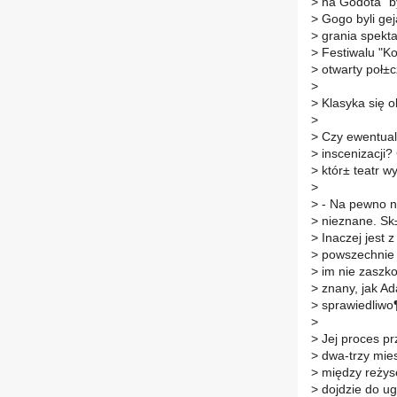
>
na Godota" by
>
Gogo byli gej
>
grania spekta
>
Festiwalu "Ko
>
otwarty poł±c
>
>
Klasyka się o
>
>
Czy ewentualn
>
inscenizacji? 
>
któr± teatr wy
>
>
- Na pewno ni
>
nieznane. Sk±
>
Inaczej jest 
>
powszechnie z
>
im nie zaszkod
>
znany, jak Ad
>
sprawiedliwo
>
>
Jej proces pr
>
dwa-trzy miesi
>
między reżyse
>
dojdzie do ug