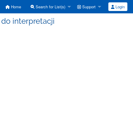
Home
Search for List(s)
Support
Login
 do interpretacji