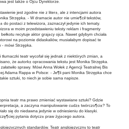
a jest także o Ojcu Dyrektorze.
awienie jest zgodne nie z liter±, ale z intencjami autora
onika Strzępka. - W dramacie autor nie umie¶cił tekstów,
± do postaci z telewizora, zaznaczył jedynie ich tematy.
izora w moim przedstawieniu teksty reklam i fragmenty
 bełkotu recytuje aktor graj±cy ojca. Nawet gdybym chciała
torowi na poziomie didaskaliów, musiałabym dopisać te
w - mówi Strzępka.
 tłumaczki teatr wycofał się jednak z niektórych zmian, a
isano, że autork± opracowania tekstu jest Monika Strzępka.
 załatwiło sprawy. Mówi Anna Wołek z Agencji Teatralnej Bis
ej Adama Rappa w Polsce: - Je¶li pani Monika Strzępka chce
akie sztuki, to niech je sobie sama napisze.
opnia teatr ma prawo zmieniać wystawiane sztuki? Gdzie
terpretacja, a zaczyna manipulowanie cudz± twórczo¶ci±? To
iało się do niedawna jedynie w odniesieniu do klasyki.
 czę¶ciej pytania dotycz± praw żyj±cego autora.
glojęzycznych standardów. Teatr anglojęzyczny to teatr