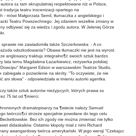
autora s± tam skrupulatniej respektowane niż w Polsce,
st tradycja teatru inscenizacji opartego na
ch - mówi Małgorzata Semil, tłumaczka z angielskiego i
eracki Teatru Powszechnego. Jej zdaniem wszelkie zmiany w
ny odbywać się za wiedz± i zgod± autora. W Jeleniej Górze
ło.
j sprawie nie zawiadomiła także Szczerkowska: - A co
 zaż±da odszkodowania? Obawa tłumaczki nie jest na wyrost.
e anglosascy traktuj± integralno¶ć swoich sztuk bardzo
y lata temu Magdalena Łazarkiewicz, reżyserka polskiej
"Dowcipu" Margaret Edson w warszawskim Teatrze Studio,
 zabiegała o pozwolenie na skróty. "To oczywiste, że nie
 ani słowa" - odpowiedziała w imieniu autorki agentka.
zy także sztuk autorów nieżyj±cych, których prawa s±
ez 75 lat od ¶mierci.
chronionych dramatopisarzy na ¶wiecie należy Samuel
ego twórczo¶ci strzeże specjalnie powołane do tego celu
eckettowskie. Bez ich zgody nie można zmieniać nie tylko
awet didaskaliów. Ostatnio kłopoty miał z nimi Richard
nany awangardowy twórca amerykański. W jego wersji "Czekaj±c