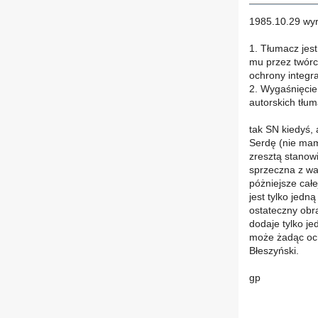
1985.10.29 wy
1. Tłumacz jes
mu przez twórcę
ochrony integra
2. Wygaśnięcie
autorskich tłum
tak SN kiedyś, 
Serdę (nie mam 
zresztą stanow
sprzeczna z wa
póżniejsze całe
jest tylko jedn
ostateczny obr
dodaje tylko je
może żadąc och
Błeszyński.
gp