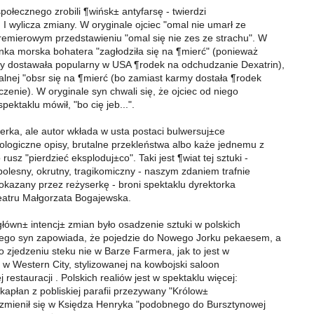
połecznego zrobili ¶wińsk± antyfarsę - twierdzi
I wylicza zmiany. W oryginale ojciec "omal nie umarł ze
remierowym przedstawieniu "omal się nie zes ze strachu". W
nka morska bohatera "zagłodziła się na ¶mierć" (ponieważ
y dostawała popularny w USA ¶rodek na odchudzanie Dexatrin),
ralnej "obsr się na ¶mierć (bo zamiast karmy dostała ¶rodek
zenie). W oryginale syn chwali się, że ojciec od niego
pektaklu mówił, "bo cię jeb...".
serka, ale autor wkłada w usta postaci bulwersuj±ce
jologiczne opisy, brutalne przekleństwa albo każe jednemu z
usz "pierdzieć eksploduj±co". Taki jest ¶wiat tej sztuki -
olesny, okrutny, tragikomiczny - naszym zdaniem trafnie
okazany przez reżyserkę - broni spektaklu dyrektorka
eatru Małgorzata Bogajewska.
łówn± intencj± zmian było osadzenie sztuki w polskich
tego syn zapowiada, że pojedzie do Nowego Jorku pekaesem, a
o zjedzeniu steku nie w Barze Farmera, jak to jest w
e w Western City, stylizowanej na kowbojski saloon
j restauracji . Polskich realiów jest w spektaklu więcej:
kapłan z pobliskiej parafii przezywany "Królow±
zmienił się w Księdza Henryka "podobnego do Bursztynowej