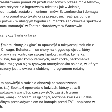
zrealizowano ponad 20 przetłumaczonych przeze mnie tekstów,
cze reżyser nie ingerował w tekst tak jak w Jeleniej
cent sztuki zostało zmienione - mówi Szczerkowska i domaga
nia oryginalnego tekstu oraz przeprosin. Teatr już ponosi
 pozwu - w ubiegłym tygodniu tłumaczka zablokowała spektakle
noru samuraja" w Teatrze Narodowym w Warszawie.
czny czy ¶wińska farsa
¶mierć, zimny jak głaz" to opowie¶ć o toksycznej rodzinie z
Chicago. Bohaterami s± chory na kręgosłup ojciec, który
ijany i nie kontroluje swojej fizjologii, matka, kelnerka
tni syn, fan gier komputerowych, oraz córka, narkomanka i
Akcja rozgrywa się w typowym amerykańskim salonie, w którym
±czony jest telewizor z ulubionym programem rodziny:
.
to opowie¶ć o rodzinie obnażaj±ca współczesne
 (...) Spektakl opowiada o ludziach, którzy stracili
wdziwych warto¶ci: rzeczywisto¶ć zast±pili grami
 wiarę - pozorami religijno¶ci, rodzinne zwi±zki i ludzkie
pólnym przesiadywaniem na kanapie przed TV" - napisano w
h.