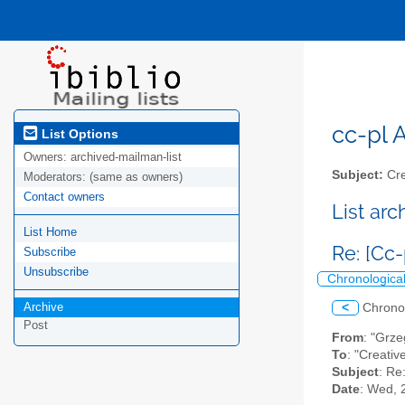
cc-pl A
List Options
Owners:
archived-mailman-list
Subject:
Cre
Moderators:
(same as owners)
Contact owners
List ar
List Home
Re: [Cc-
Subscribe
Unsubscribe
Chronologica
Archive
<
Chrono
Post
From
: "Grz
To
: "Creativ
Subject
: Re
Date
: Wed, 