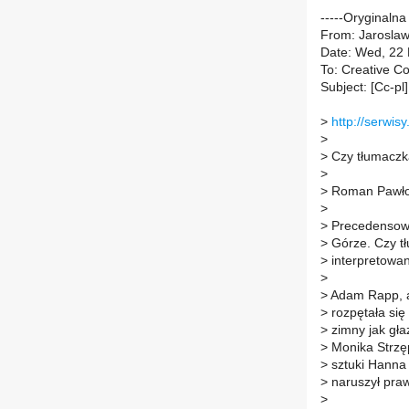
-----Oryginaln
From: Jaroslaw 
Date: Wed, 22
To: Creative Co
Subject: [Cc-pl
>
http://serwis
>
>
Czy tłumaczka
>
>
Roman Pawłows
>
>
Precedensowa 
>
Górze. Czy t
>
interpretowan
>
>
Adam Rapp, a
>
rozpętała się 
>
zimny jak gła
>
Monika Strzę
>
sztuki Hanna 
>
naruszył prawa
>