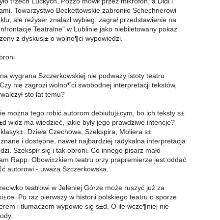
ło trzech Luckych, Pozzo mówił przez mikrofon, a Didi i
ami. Towarzystwo Beckettowskie zabroniło Schechnerowi
klu, ale reżyser znalazł wybieg: zagrał przedstawienie na
nfrontacje Teatralne" w Lublinie jako niebiletowany pokaz
zony z dyskusj± o wolno¶ci wypowiedzi.
broni
a wygrana Szczerkowskiej nie podważy istoty teatru
Czy nie zagrozi wolno¶ci swobodnej interpretacji tekstów,
walczył sto lat temu?
e można tego robić autorom debiutuj±cym, bo ich teksty s±
d widz ma wiedzieć, jakie były jego prawdziwe intencje?
z klasyk±. Dzieła Czechowa, Szekspira, Moliera s±
nane i dostępne, nawet najbardziej radykalna interpretacja
zi. Szekspir się i tak obroni. Co innego pisarz mało
am Rapp. Obowi±zkiem teatru przy prapremierze jest oddać
¶ć autorowi - uważa Szczerkowska.
zeciwko teatrowi w Jeleniej Górze może ruszyć już za
±ce. Po raz pierwszy w historii polskiego teatru o sporze
rem i tłumaczem wypowie się s±d. O ile wcze¶niej nie
ody.