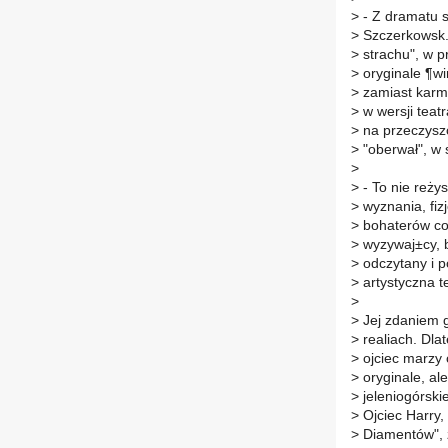
>
- Z dramatu s
>
Szczerkowsk. 
>
strachu", w p
>
oryginale ¶wi
>
zamiast karm
>
w wersji teat
>
na przeczyszc
>
"oberwał", w s
>
>
- To nie reży
>
wyznania, fiz
>
bohaterów co r
>
wyzywaj±cy, b
>
odczytany i p
>
artystyczna t
>
>
Jej zdaniem g
>
realiach. Dla
>
ojciec marzy 
>
oryginale, al
>
jeleniogórskie
>
Ojciec Harry, 
>
Diamentów", 