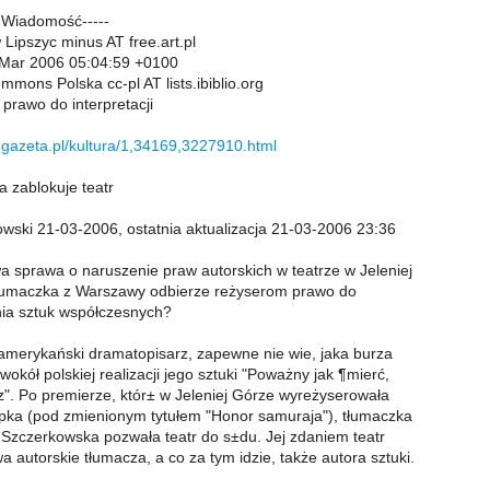
a Wiadomość-----
Lipszyc minus AT free.art.pl
 Mar 2006 05:04:59 +0100
mmons Polska cc-pl AT lists.ibiblio.org
] prawo do interpretacji
y.gazeta.pl/kultura/1,34169,3227910.html
 zablokuje teatr
ki 21-03-2006, ostatnia aktualizacja 21-03-2006 23:36
sprawa o naruszenie praw autorskich w teatrze w Jeleniej
łumaczka z Warszawy odbierze reżyserom prawo do
ia sztuk współczesnych?
merykański dramatopisarz, zapewne nie wie, jaka burza
wokół polskiej realizacji jego sztuki "Poważny jak ¶mierć,
z". Po premierze, któr± w Jeleniej Górze wyreżyserowała
pka (pod zmienionym tytułem "Honor samuraja"), tłumaczka
Szczerkowska pozwała teatr do s±du. Jej zdaniem teatr
 autorskie tłumacza, a co za tym idzie, także autora sztuki.