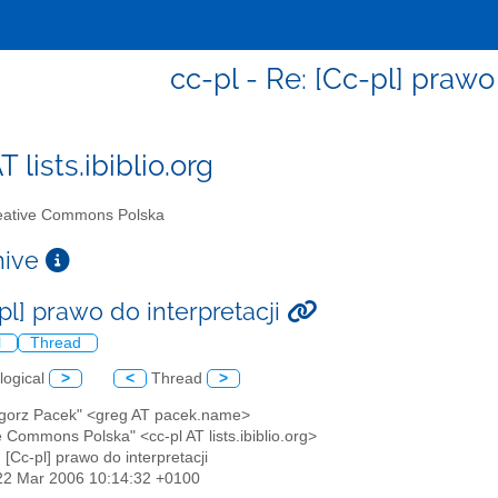
cc-pl - Re: [Cc-pl] prawo
T lists.ibiblio.org
ative Commons Polska
chive
pl] prawo do interpretacji
l
Thread
logical
>
<
Thread
>
egorz Pacek" <greg AT pacek.name>
e Commons Polska" <cc-pl AT lists.ibiblio.org>
: [Cc-pl] prawo do interpretacji
22 Mar 2006 10:14:32 +0100