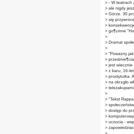
>
- W teatrach 
>
ale nigdy jesz
>
Górze. 30 pro
>
się przywróce
>
konsekwencje
>
go¶cinne "Ho
>
>
Dramat społe
>
>
"Poważny jak 
>
przedmie¶cia 
>
jest wiecznie p
>
z baru, 16-le
>
prostytutka. 
>
na okr±gło wł
>
telezakupami
>
>
"Tekst Rappa 
>
społeczeństwo.
>
dostęp do pra
>
komputerowymi,
>
uczucia - ws
>
zapowiedziac
>