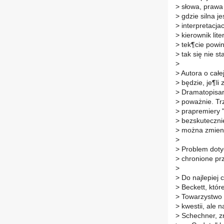
>
słowa, prawa 
>
gdzie silna je
>
interpretacja
>
kierownik lit
>
tek¶cie powin
>
tak się nie sta
>
>
Autora o całe
>
będzie, je¶li
>
Dramatopisarz
>
poważnie. Trz
>
prapremiery 
>
bezskutecznie
>
można zmienić
>
>
Problem dotyc
>
chronione prz
>
>
Do najlepiej 
>
Beckett, któr
>
Towarzystwo B
>
kwestii, ale n
>
Schechner, z