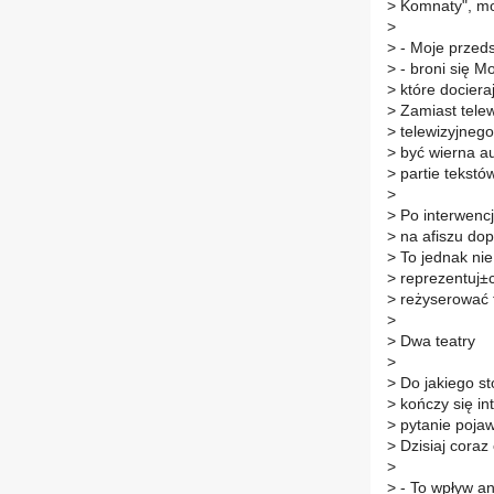
>
Komnaty", mow
>
>
- Moje przedst
>
- broni się M
>
które docieraj
>
Zamiast telew
>
telewizyjnego
>
być wierna au
>
partie tekstó
>
>
Po interwencji
>
na afiszu dop
>
To jednak nie
>
reprezentuj±c
>
reżyserować t
>
>
Dwa teatry
>
>
Do jakiego st
>
kończy się in
>
pytanie pojaw
>
Dzisiaj coraz
>
>
- To wpływ an