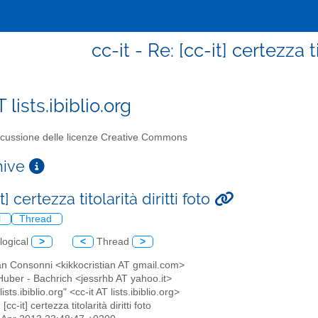
cc-it - Re: [cc-it] certezza ti
T lists.ibiblio.org
cussione delle licenze Creative Commons
chive
t] certezza titolarità diritti foto
l
Thread
logical
>
<
Thread
>
ian Consonni <kikkocristian AT gmail.com>
Huber - Bachrich <jessrhb AT yahoo.it>
 lists.ibiblio.org" <cc-it AT lists.ibiblio.org>
 [cc-it] certezza titolarità diritti foto