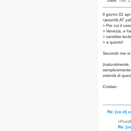
Date
: Tue, 
Il giorno 02 ap
<jessrhb AT yah
>
Per cui il caso
>
Venezia, e ha d
>
sarebbe lecito
>
a questo!
Secondo me sì
(naturalmente, 
semplicemente 
volontà di que
Cristian
Re: [cc-it] c
<Possib
Re: [cc