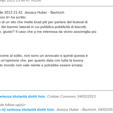
2 Apr 2013 23:48:47 +0200
rile 2013 21:42, Jessica Huber - Bachrich
oo.it> ha scritto:
 di un sito che mette brad pitt per parlare del festival di
ei banner laterali in cui pubblica pubblicità di biscotti,
, giusto? Il caso che a me interessa da vicino assomiglia più
.
come al solito, non sono un avvocato e quindi questa è
un'opinione che, per quanto data con tutta la buona
sto mondo non vale niente e potrebbe essere errata).
ertezza titolarità diritti foto
,
Cristian Consonni, 04/02/2013
le follow-up(s)>
-it] certezza titolarità diritti foto
,
Jessica Huber - Bachrich, 04/02/20