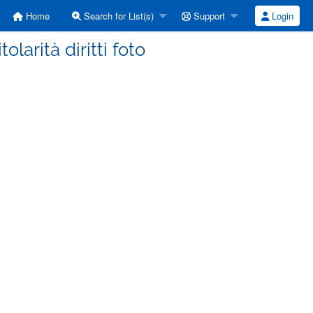
Home
Search for List(s)
Support
Login
tolarità diritti foto