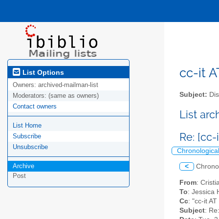
cc-it A
List Options
Owners:
archived-mailman-list
Subject:
Dis
Moderators:
(same as owners)
Contact owners
List ar
List Home
Re: [cc-i
Subscribe
Unsubscribe
Chronologica
Archive
<
Chrono
Post
From
: Crist
To
: Jessica 
Cc
: "cc-it AT
Subject
: Re: