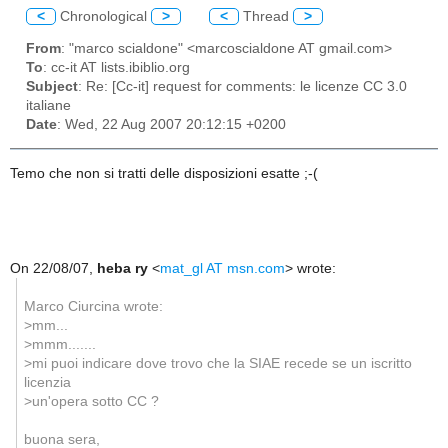
<
Chronological
>
<
Thread
>
From
: "marco scialdone" <marcoscialdone AT gmail.com>
To
: cc-it AT lists.ibiblio.org
Subject
: Re: [Cc-it] request for comments: le licenze CC 3.0
italiane
Date
: Wed, 22 Aug 2007 20:12:15 +0200
Temo che non si tratti delle disposizioni esatte ;-(
On 22/08/07,
heba ry
<
mat_gl AT msn.com
> wrote:
Marco Ciurcina wrote:
>mm...
>mmm.......
>mi puoi indicare dove trovo che la SIAE recede se un iscritto
licenzia
>un'opera sotto CC ?
buona sera,