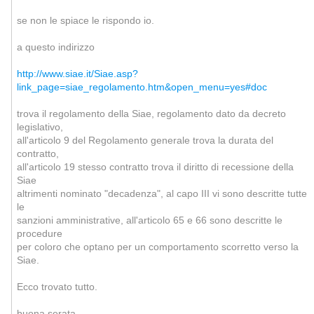
se non le spiace le rispondo io.
a questo indirizzo
http://www.siae.it/Siae.asp?
link_page=siae_regolamento.htm&open_menu=yes#doc
trova il regolamento della Siae, regolamento dato da decreto
legislativo,
all'articolo 9 del Regolamento generale trova la durata del
contratto,
all'articolo 19 stesso contratto trova il diritto di recessione della
Siae
altrimenti nominato "decadenza", al capo III vi sono descritte tutte
le
sanzioni amministrative, all'articolo 65 e 66 sono descritte le
procedure
per coloro che optano per un comportamento scorretto verso la
Siae.
Ecco trovato tutto.
buona serata