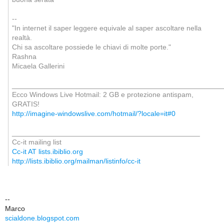
--
"In internet il saper leggere equivale al saper ascoltare nella
realtà.
Chi sa ascoltare possiede le chiavi di molte porte."
Rashna
Micaela Gallerini
_____________________________________________________
Ecco Windows Live Hotmail: 2 GB e protezione antispam,
GRATIS!
http://imagine-windowslive.com/hotmail/?locale=it#0
_______________________________________________
Cc-it mailing list
Cc-it AT lists.ibiblio.org
http://lists.ibiblio.org/mailman/listinfo/cc-it
--
Marco
scialdone.blogspot.com