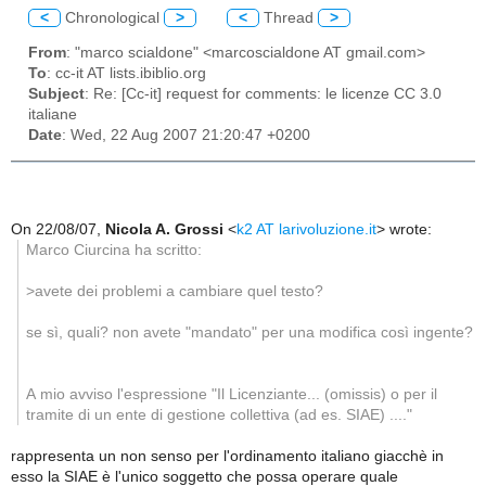
<
Chronological
>
<
Thread
>
From
: "marco scialdone" <marcoscialdone AT gmail.com>
To
: cc-it AT lists.ibiblio.org
Subject
: Re: [Cc-it] request for comments: le licenze CC 3.0
italiane
Date
: Wed, 22 Aug 2007 21:20:47 +0200
On 22/08/07,
Nicola A. Grossi
<
k2 AT larivoluzione.it
> wrote:
Marco Ciurcina ha scritto:
>avete dei problemi a cambiare quel testo?
se sì, quali? non avete "mandato" per una modifica così ingente?
A mio avviso l'espressione "Il Licenziante... (omissis) o per il
tramite di un ente di gestione collettiva (ad es. SIAE) ...."
rappresenta un non senso per l'ordinamento italiano giacchè in
esso la SIAE è l'unico soggetto che possa operare quale