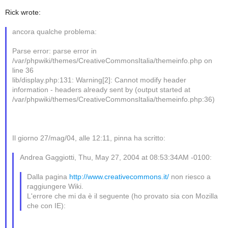
Rick wrote:
ancora qualche problema:
Parse error: parse error in
/var/phpwiki/themes/CreativeCommonsItalia/themeinfo.php on
line 36
lib/display.php:131: Warning[2]: Cannot modify header
information - headers already sent by (output started at
/var/phpwiki/themes/CreativeCommonsItalia/themeinfo.php:36)
Il giorno 27/mag/04, alle 12:11, pinna ha scritto:
Andrea Gaggiotti, Thu, May 27, 2004 at 08:53:34AM -0100:
Dalla pagina
http://www.creativecommons.it/
non riesco a
raggiungere Wiki.
L'errore che mi da è il seguente (ho provato sia con Mozilla
che con IE):