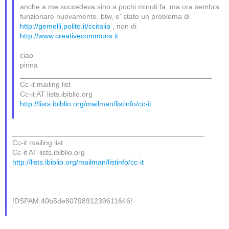
anche a me succedeva sino a pochi minuti fa, ma ora sembra
funzionare nuovamente. btw, e' stato un problema di
http://gemelli.polito.it/ccitalia
, non di
http://www.creativecommons.it
ciao
pinna
_______________________________________________
Cc-it mailing list
Cc-it AT lists.ibiblio.org
http://lists.ibiblio.org/mailman/listinfo/cc-it
_______________________________________________
Cc-it mailing list
Cc-it AT lists.ibiblio.org
http://lists.ibiblio.org/mailman/listinfo/cc-it
!DSPAM:40b5de8079891239611646!