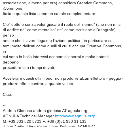
associazione, almeno per ora) considera Creative Commons,
iCommons
Italia e questa lista come un canale complementare.
Cio` detto e senza voler giocare il ruolo del "nonno" (che non mi si
di addice ne` come mentalita` ne` come iscrizione all'anagrafe)
penso
anche che il lavoro legale e l'azione politica - in particolare su
temi molto delicati come quelli di cui si occupa Creative Commons,
in
cui sono in ballo interessi economici enormi e molto potenti -
debbano
procedere con i tempi dovuti.
Accelerare questi ultimi puo` non produrre alcun effetto o - peggio -
produrre effetti contrari a quanto voluto.
Ciao,
--
Andrea Glorioso andrea.glorioso AT agnula.org
AGNULA Technical Manager
http://www.agnula.org/
M: +39 333 820 5723 F: +39 (0)51 930 31 133
"Libre Audio, Libre Video, Libre Software: AGNULA"