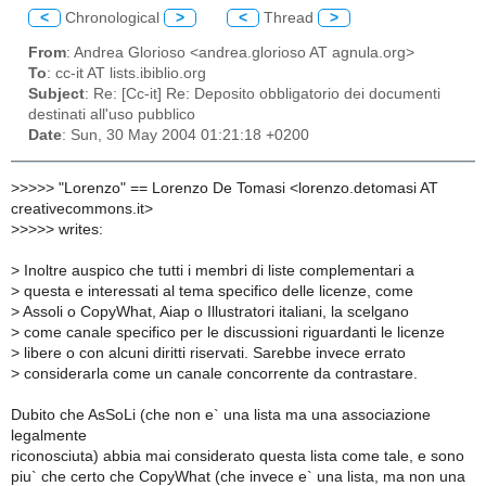
<
Chronological
>
<
Thread
>
From
: Andrea Glorioso <andrea.glorioso AT agnula.org>
To
: cc-it AT lists.ibiblio.org
Subject
: Re: [Cc-it] Re: Deposito obbligatorio dei documenti
destinati all'uso pubblico
Date
: Sun, 30 May 2004 01:21:18 +0200
>
>>>> "Lorenzo" == Lorenzo De Tomasi <lorenzo.detomasi AT
creativecommons.it>
>
>>>> writes:
> Inoltre auspico che tutti i membri di liste complementari a
> questa e interessati al tema specifico delle licenze, come
> Assoli o CopyWhat, Aiap o Illustratori italiani, la scelgano
> come canale specifico per le discussioni riguardanti le licenze
> libere o con alcuni diritti riservati. Sarebbe invece errato
> considerarla come un canale concorrente da contrastare.
Dubito che AsSoLi (che non e` una lista ma una associazione
legalmente
riconosciuta) abbia mai considerato questa lista come tale, e sono
piu` che certo che CopyWhat (che invece e` una lista, ma non una