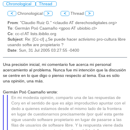
Chronological
Thread
<
Chronological
>
<
Thread
>
From
: "Claudio Ruiz G." <claudio AT derechosdigitales.org>
To
: Germán Poó Caamaño <gpoo AT ubiobio.cl>
Cc
: cc-cl AT lists.ibiblio.org
Subject
: Re: [Cc-cl] ¿Se puede hacer activismo pro-cultura libre
usando softw are propietario ?
Date
: Sun, 31 Jul 2005 03:27:55 -0400
Una precisión inicial, mi comentario fue acerca mi personal
acercamiento al problema. Nunca fue mi intención que la discusión
se centre en lo que digo o pienso respecto al tema. Esa es sólo
una opinión, una más.
Germán Poó Caamaño wrote:
En mi modesta opinión, comparto una de las respuestas de
Cory en el sentido de que es algo improductivo apuntar con el
dedo a quienes estamos desde el mismo lado de la frontera
en lugar de cuestionarnos precisamente /por qué/ esta gente
sigue usando software propietario en lugar de pasarse a las
filas de usuarios de software libre. Y la respuesta viene dada