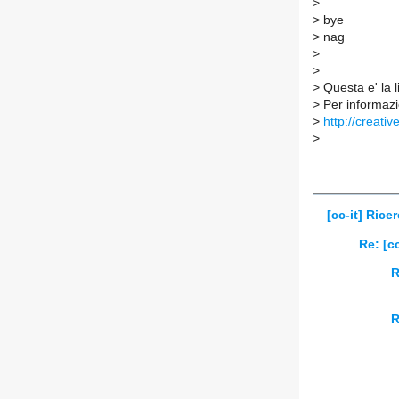
>
>
bye
>
nag
>
>
___________
>
Questa e' la 
>
Per informazio
>
http://creati
>
[cc-it] Ric
Re: [c
R
R