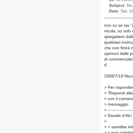
Subject
: Re
Date
: Sat, 
non so se sia 
nicola. so solo 
spiegatami dal
qualsiasi insin
che non finirà n
opinioni delle
di commerciale
d.
2008/7/19 Nico
>
Per rispondere
>
'Rispondi alla 
>
con il comando
>
messaggio.
>
-----------------
>
Davide d'Atri 
>
>
> sarebbe int
>
> non commerc