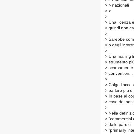
>
> nazionali
>
>
>
>
Una licenza è
>
quindi non cap
>
>
Sarebbe come 
>
o degli intere
>
>
Una mailing li
>
strumento più
>
scarsamente ut
>
convention... 
>
>
Colgo l'occas
>
parlerò più di
>
In base al co
>
caso del nostr
>
>
Nella definiz
>
"commercial a
>
dalle parole
>
"primarily int