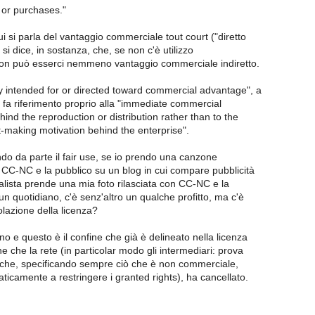
 or purchases."
i si parla del vantaggio commerciale tout court ("diretto
 si dice, in sostanza, che, se non c'è utilizzo
on può esserci nemmeno vantaggio commerciale indiretto.
y intended for or directed toward commercial advantage", a
 fa riferimento proprio alla "immediate commercial
ind the reproduction or distribution rather than to the
t-making motivation behind the enterprise".
do da parte il fair use, se io prendo una canzone
 CC-NC e la pubblico su un blog in cui compare pubblicità
alista prende una mia foto rilasciata con CC-NC e la
n quotidiano, c'è senz'altro un qualche profitto, ma c'è
lazione della licenza?
 e questo è il confine che già è delineato nella licenza
 che la rete (in particolar modo gli intermediari: prova
to che, specificando sempre ciò che è non commerciale,
icamente a restringere i granted rights), ha cancellato.