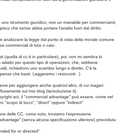
 uno strumento giuridico, non un manabile per commercianti,
isco che senso abbia portare l'analisi fuori dal diritto.
analizzare la legge dal punto di vista della morale comune
ssi commerciali di tizio o caio.
st (quella di cc-it in particolare), poi, non mi sembra lo
 adatto per questo tipo di operazioni, che, sebbene
ili, richiedono uno scambio lungo e diretto. C'è la
penso che basti. Leggeremo i resoconti. :)
ione per aggiungere anche qualcos'altro, di cui magari
ffusamente sul mio blog (larivoluzione.it).
pyright act, il "commercial advantage" può essere, come nel
o "scopo di lucro", "direct" oppure "indirect".
ione delle CC, come noto, troviamo l'espressione
dvantage" (senza alcuna specificazione ulteriore) preceduta
ended for or directed".