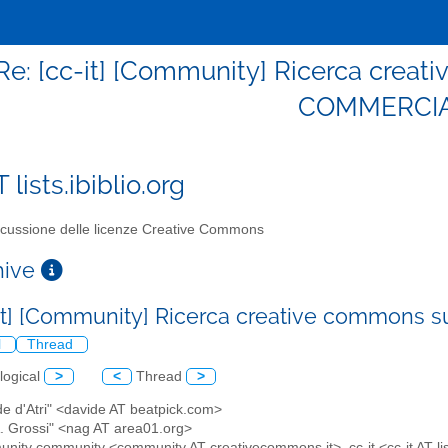
 Re: [cc-it] [Community] Ricerca crea
COMMERCI
T lists.ibiblio.org
cussione delle licenze Creative Commons
chive
-it] [Community] Ricerca creative commons
l
Thread
logical
>
<
Thread
>
de d'Atri" <davide AT beatpick.com>
A. Grossi" <nag AT area01.org>
unity community <community AT creativecommons.it>, cc-it <cc-it AT list