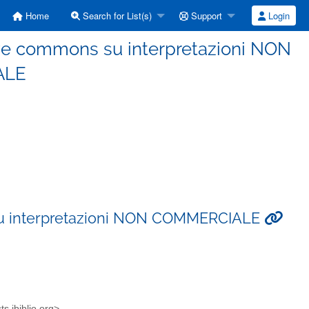
Home
Search for List(s)
Support
Login
tive commons su interpretazioni NON
ALE
 su interpretazioni NON COMMERCIALE
s.ibiblio.org>