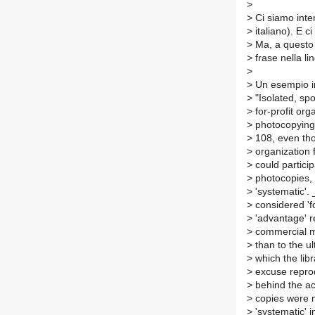
>
>
Ci siamo inter
>
italiano). E c
>
Ma, a questo p
>
frase nella li
>
>
Un esempio i
>
"Isolated, spo
>
for-profit org
>
photocopying 
>
108, even tho
>
organization fo
>
could particip
>
photocopies, a
>
'systematic'. 
>
considered 'fo
>
'advantage' re
>
commercial mot
>
than to the ul
>
which the libr
>
excuse reprod
>
behind the act
>
copies were ma
>
'systematic' i