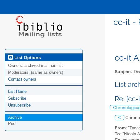
cc-it -
cc-it A
List Options
Owners:
archived-mailman-list
Subject:
Dis
Moderators:
(same as owners)
Contact owners
List ar
List Home
Re: [cc
Subscribe
Unsubscribe
Chronologica
Archive
<
Chrono
Post
From
: "Davi
To
: "Nicola 
Cc
: cc comm