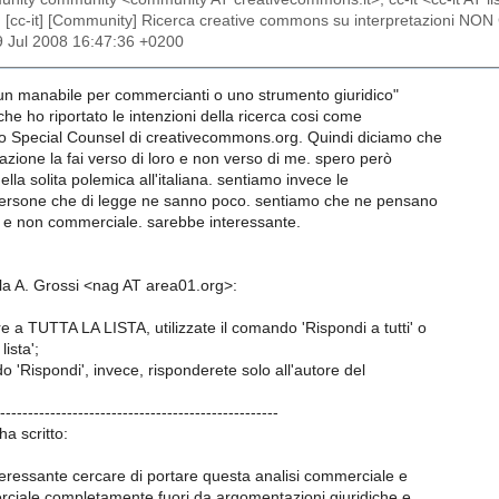
: [cc-it] [Community] Ricerca creative commons su interpretazioni
19 Jul 2008 16:47:36 +0200
"un manabile per commercianti o uno strumento giuridico"
che ho riportato le intenzioni della ricerca cosi come
lo Special Counsel di creativecommons.org. Quindi diciamo che
uazione la fai verso di loro e non verso di me. spero però
ella solita polemica all'italiana. sentiamo invece le
 persone che di legge ne sanno poco. sentiamo che ne pensano
 e non commerciale. sarebbe interessante.
la A. Grossi <nag AT area01.org>:
 a TUTTA LA LISTA, utilizzate il comando 'Rispondi a tutti' o
lista';
 'Rispondi', invece, risponderete solo all'autore del
--------------------------------------------------
ha scritto:
eressante cercare di portare questa analisi commerciale e
iale completamente fuori da argomentazioni giuridiche e