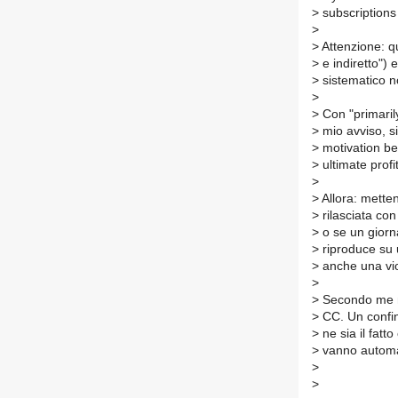
>
subscriptions
>
>
Attenzione: qu
>
e indiretto") e
>
sistematico n
>
>
Con "primaril
>
mio avviso, si
>
motivation beh
>
ultimate profi
>
>
Allora: metten
>
rilasciata con
>
o se un giorn
>
riproduce su u
>
anche una vio
>
>
Secondo me no
>
CC. Un confine
>
ne sia il fat
>
vanno automat
>
>