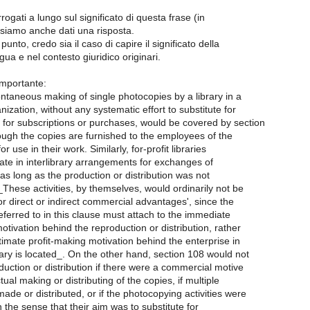
rogati a lungo sul significato di questa frase (in
i siamo anche dati una risposta.
unto, credo sia il caso di capire il significato della
ngua e nel contesto giuridico originari.
mportante:
ntaneous making of single photocopies by a library in a
anization, without any systematic effort to substitute for
for subscriptions or purchases, would be covered by section
ugh the copies are furnished to the employees of the
r use in their work. Similarly, for-profit libraries
ate in interlibrary arrangements for exchanges of
s long as the production or distribution was not
_These activities, by themselves, would ordinarily not be
r direct or indirect commercial advantages', since the
ferred to in this clause must attach to the immediate
ivation behind the reproduction or distribution, rather
timate profit-making motivation behind the enterprise in
ary is located_. On the other hand, section 108 would not
uction or distribution if there were a commercial motive
ual making or distributing of the copies, if multiple
de or distributed, or if the photocopying activities were
n the sense that their aim was to substitute for