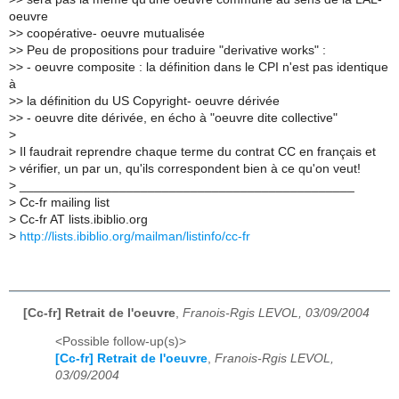
oeuvre
>
> coopérative- oeuvre mutualisée
>
> Peu de propositions pour traduire "derivative works" :
>
> - oeuvre composite : la définition dans le CPI n'est pas identique
à
>
> la définition du US Copyright- oeuvre dérivée
>
> - oeuvre dite dérivée, en écho à "oeuvre dite collective"
>
>
Il faudrait reprendre chaque terme du contrat CC en français et
>
vérifier, un par un, qu'ils correspondent bien à ce qu'on veut!
>
_______________________________________________
>
Cc-fr mailing list
>
Cc-fr AT lists.ibiblio.org
>
http://lists.ibiblio.org/mailman/listinfo/cc-fr
[Cc-fr] Retrait de l'oeuvre
,
Franois-Rgis LEVOL, 03/09/2004
<Possible follow-up(s)>
[Cc-fr] Retrait de l'oeuvre
,
Franois-Rgis LEVOL,
03/09/2004