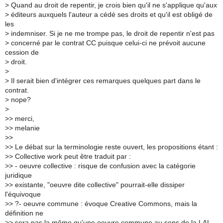
>
Quand au droit de repentir, je crois bien qu'il ne s'applique qu'aux
>
éditeurs auxquels l'auteur a cédé ses droits et qu'il est obligé de
les
>
indemniser. Si je ne me trompe pas, le droit de repentir n'est pas
>
concerné par le contrat CC puisque celui-ci ne prévoit aucune
cession de
>
droit.
>
>
Il serait bien d'intégrer ces remarques quelques part dans le
contrat.
>
nope?
>
>
> merci,
>
> melanie
>
>
>
> Le débat sur la terminologie reste ouvert, les propositions étant :
>
> Collective work peut être traduit par :
>
> - oeuvre collective : risque de confusion avec la catégorie
juridique
>
> existante, "oeuvre dite collective" pourrait-elle dissiper
l'équivoque
>
> ?- oeuvre commune : évoque Creative Commons, mais la
définition ne
>
> sera pas la même qu'une oeuvre commune au sens de la LAL-