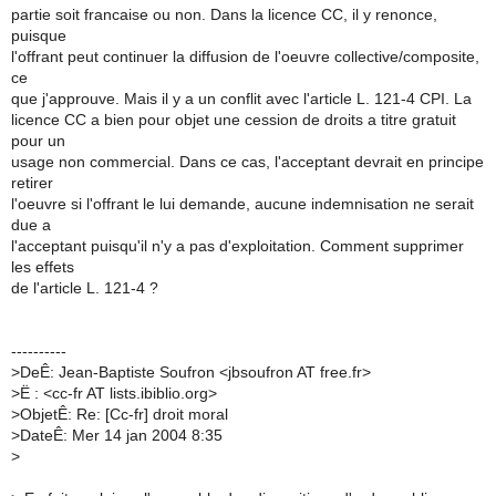
partie soit francaise ou non. Dans la licence CC, il y renonce,
puisque
l'offrant peut continuer la diffusion de l'oeuvre collective/composite,
ce
que j'approuve. Mais il y a un conflit avec l'article L. 121-4 CPI. La
licence CC a bien pour objet une cession de droits a titre gratuit
pour un
usage non commercial. Dans ce cas, l'acceptant devrait en principe
retirer
l'oeuvre si l'offrant le lui demande, aucune indemnisation ne serait
due a
l'acceptant puisqu'il n'y a pas d'exploitation. Comment supprimer
les effets
de l'article L. 121-4 ?
----------
>
DeÊ: Jean-Baptiste Soufron <jbsoufron AT free.fr>
>
Ë : <cc-fr AT lists.ibiblio.org>
>
ObjetÊ: Re: [Cc-fr] droit moral
>
DateÊ: Mer 14 jan 2004 8:35
>