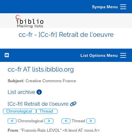
Sympa Menu
cc-fr - [Cc-fr] Retrait de l'oeuvre
List Options Menu
cc-fr AT lists.ibiblio.org
Subject:
Creative Commons France
List archive
[Cc-fr] Retrait de l'oeuvre
Chronological
Thread
<
Chronological
>
<
Thread
>
From
: "Franois-Rgis LEVOL" <fr.levol AT noos.fr>