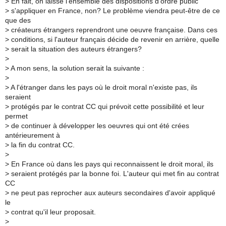
>
En fait, on laisse l'ensemble des dispositions d'ordre public
>
s'appliquer en France, non? Le problème viendra peut-être de ce
que des
>
créateurs étrangers reprendront une oeuvre française. Dans ces
>
conditions, si l'auteur français décide de revenir en arrière, quelle
>
serait la situation des auteurs étrangers?
>
>
A mon sens, la solution serait la suivante :
>
>
A l'étranger dans les pays où le droit moral n'existe pas, ils
seraient
>
protégés par le contrat CC qui prévoit cette possibilité et leur
permet
>
de continuer à développer les oeuvres qui ont été crées
antérieurement à
>
la fin du contrat CC.
>
>
En France où dans les pays qui reconnaissent le droit moral, ils
>
seraient protégés par la bonne foi. L'auteur qui met fin au contrat
CC
>
ne peut pas reprocher aux auteurs secondaires d'avoir appliqué
le
>
contrat qu'il leur proposait.
>