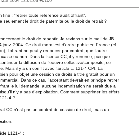
9 Mar 2004 12:02:05 +0100
in fine : "retirer toute reference audit offrant".
seulement le droit de paternite ou le droit de retrait ?
 concernant le droit de repentir. Je reviens sur le mail de JB
janv. 2004. Ce droit moral est d'ordre public en France (cf.
n), l'offrant ne peut y renoncer par contrat, que l'autre
ancaise ou non. Dans la licence CC, il y renonce, puisque
 continuer la diffusion de l'oeuvre collective/composite, ce
. Mais il y a un conflit avec l'article L. 121-4 CPI. La
ien pour objet une cession de droits a titre gratuit pour un
mercial. Dans ce cas, l'acceptant devrait en principe retirer
offrant le lui demande, aucune indemnisation ne serait due a
isqu'il n'y a pas d'exploitation. Comment supprimer les effets
. 121-4 ?
rat CC n'est pas un contrat de cession de droit, mais un
sition.
ticle L121-4 :