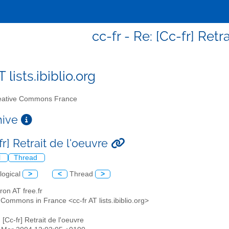
cc-fr - Re: [Cc-fr] Retr
T lists.ibiblio.org
ative Commons France
chive
fr] Retrait de l'oeuvre
l
Thread
logical
>
<
Thread
>
fron AT free.fr
 Commons in France <cc-fr AT lists.ibiblio.org>
: [Cc-fr] Retrait de l'oeuvre