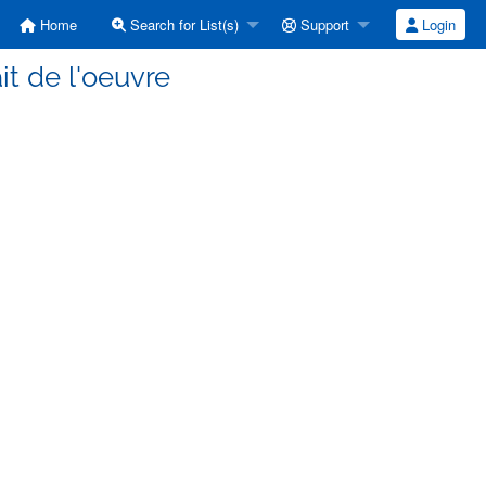
Home
Search for List(s)
Support
Login
ait de l'oeuvre