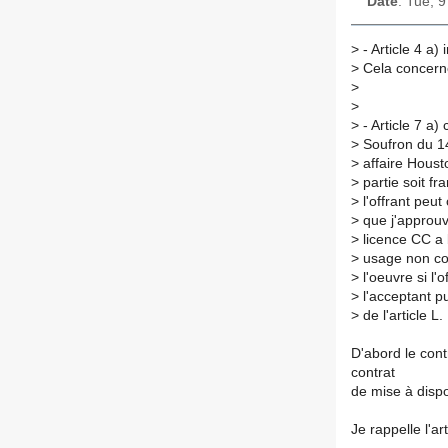
Date
: Tue, 
>
- Article 4 a) 
>
Cela concerne 
>
>
>
- Article 7 a)
>
Soufron du 14 
>
affaire Housto
>
partie soit fr
>
l'offrant peut
>
que j'approuve
>
licence CC a b
>
usage non com
>
l'oeuvre si l'
>
l'acceptant pu
>
de l'article L
D'abord le cont
contrat
de mise à dispo
Je rappelle l'ar