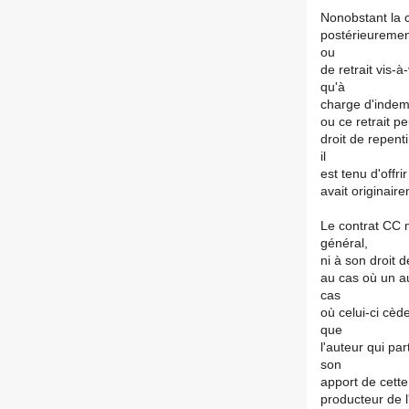
Nonobstant la c
postérieurement
ou
de retrait vis-à
qu'à
charge d'indem
ou ce retrait p
droit de repenti
il
est tenu d'offri
avait originair
Le contrat CC 
général,
ni à son droit d
au cas où un au
cas
où celui-ci cède
que
l'auteur qui pa
son
apport de cette
producteur de l