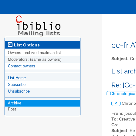
cc-fr A
List Options
Owners:
archived-mailman-list
Subject:
Cre
Moderators:
(same as owners)
Contact owners
List ar
List Home
Re: [Cc-
Subscribe
Unsubscribe
Chronologica
Archive
<
Chrono
Post
From
: jbsou
To
: Creative
Cc
:
Subject
: Re