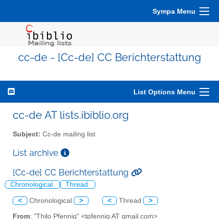
Sympa Menu
cc-de - [Cc-de] CC Berichterstattung
List Options Menu
cc-de AT lists.ibiblio.org
Subject:
Cc-de mailing list
List archive
[Cc-de] CC Berichterstattung
Chronological
Thread
<
Chronological
>
<
Thread
>
From
: "Thilo Pfennig" <tpfennig AT gmail.com>