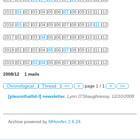
2015
01
02
03
04
05
06
07
08
09
10
11
12
2016
01
02
03
04
05
06
07
08
09
10
11
12
2017
01
02
03
04
05
06
07
08
09
10
11
12
2018
01
02
03
04
05
06
07
08
09
10
11
12
2019
01
02
03
04
05
06
07
08
09
10
11
12
2008/12 1 mails
Chronological
Thread
<<
<
page 1 / 1
>
>>
[pleurothallid-l] newsletter
,
Lynn O'Shaughnessy, 12/10/2008
Archive powered by
MHonArc 2.6.24
.