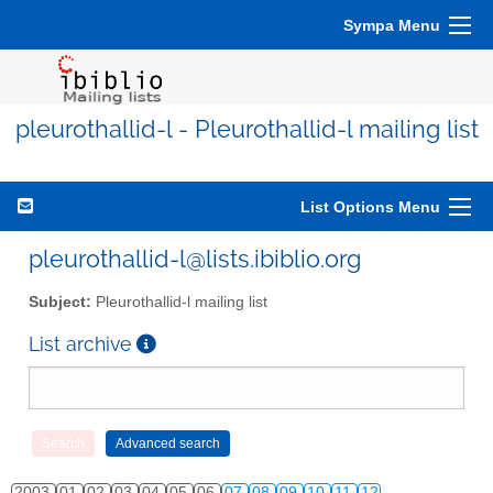
Sympa Menu
pleurothallid-l - Pleurothallid-l mailing list
List Options Menu
pleurothallid-l@lists.ibiblio.org
Subject:
Pleurothallid-l mailing list
List archive
2003
01
02
03
04
05
06
07
08
09
10
11
12