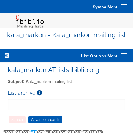
Sympa Menu
kata_markon - Kata_markon mailing list
List Options Menu
kata_markon AT lists.ibiblio.org
Subject:
Kata_markon mailing list
List archive
2003
01
02
03
04
05
06
07
08
09
10
11
12