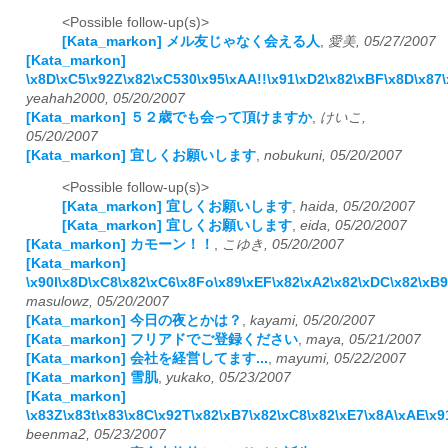
<Possible follow-up(s)>
[Kata_markon] メル友じゃなく会える人
,
愛美, 05/27/2007
[Kata_markon]
\x8D\xC5\x92Z\x82\xC530\x95\xAA!!\x91\xD2\x82\xBF\x8D\x87
yeahah2000, 05/20/2007
[Kata_markon] ５２歳でも会って頂けますか
,
けいこ,
05/20/2007
[Kata_markon] 宜しくお願いします
,
nobukuni, 05/20/2007
<Possible follow-up(s)>
[Kata_markon] 宜しくお願いします
,
haida, 05/20/2007
[Kata_markon] 宜しくお願いします
,
eida, 05/20/2007
[Kata_markon] カモーン！！
,
こゆき, 05/20/2007
[Kata_markon]
\x90l\x8D\xC8\x82\xC6\x8Fo\x89\xEF\x82\xA2\x82\xDC\x82\xB
masulowz, 05/20/2007
[Kata_markon] 今日の夜とかは？
,
kayami, 05/20/2007
[Kata_markon] フリアドでご登録ください
,
maya, 05/21/2007
[Kata_markon] 会社を経営してます...
,
mayumi, 05/22/2007
[Kata_markon] 雪肌
,
yukako, 05/23/2007
[Kata_markon]
\x83Z\x83t\x83\x8C\x92T\x82\xB7\x82\xC8\x82\xE7\x8A\xAE\x9
beenma2, 05/23/2007