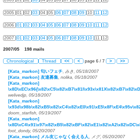
2005
01
02
03
04
05
06
07
08
09
10
11
12
2006
01
02
03
04
05
06
07
08
09
10
11
12
2007
01
02
03
04
05
06
07
08
09
10
11
12
2007/05 198 mails
Chronological
Thread
<<
<
page 6 / 7
>
>>
[Kata_markon] 匂いフェチ
,
みき, 05/18/2007
[Kata_markon] 友達募集
,
nolika, 05/18/2007
[Kata_markon]
\x8D\xEC\x96{\x82\xC5\x82\xB7\x81I\x93x\x81X\x82\xB7\x82\x
welivedjp, 05/18/2007
[Kata_markon]
\x93d\x98b\x82\xB5\x82\xC4\x82\xE0\x91\xE5\x8F\xE4\x95v\x8
doom_starfish, 05/19/2007
[Kata_markon]
\x8D\xC4\x91\x97\x82\xB5\x82\xBF\x82\xE1\x82\xA2\x82\xDC\x
foot_dondy, 05/20/2007
[Kata_markon] メル友じゃなく会える人
,
メグ, 05/20/2007