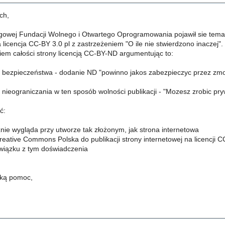
ch,
ingowej Fundacji Wolnego i Otwartego Oprogramowania pojawił sie tema
 licencja CC-BY 3.0 pl z zastrzeżeniem "O ile nie stwierdzono inaczej". J
ciem całości strony licencją CC-BY-ND argumentując to:
 bezpieczeństwa - dodanie ND "powinno jakos zabezpieczyc przez zm
nieograniczania w ten sposób wolności publikacji - "Mozesz zrobic pry
ć:
cznie wygląda przy utworze tak złożonym, jak strona internetowa
 Creative Commons Polska do publikacji strony internetowej na licencj
związku z tym doświadczenia
lką pomoc,