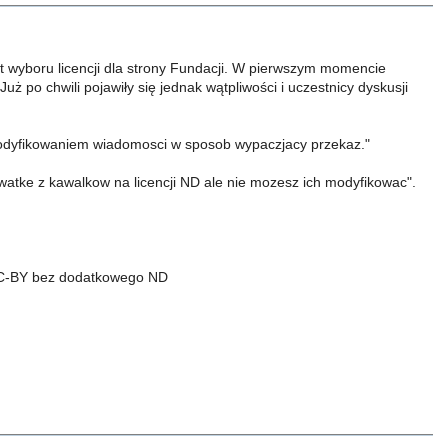
t wyboru licencji dla strony Fundacji. W pierwszym momencie
uż po chwili pojawiły się jednak wątpliwości i uczestnicy dyskusji
odyfikowaniem wiadomosci w sposob wypaczjacy przekaz."
watke z kawalkow na licencji ND ale nie mozesz ich modyfikowac".
i CC-BY bez dodatkowego ND