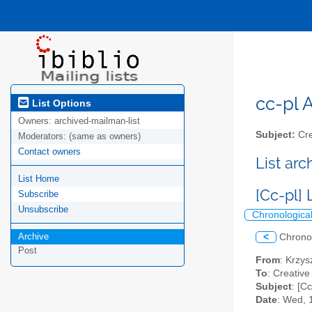
cc-pl A
List Options
Owners:
archived-mailman-list
Subject:
Cre
Moderators:
(same as owners)
Contact owners
List ar
List Home
[Cc-pl]
Subscribe
Unsubscribe
Chronologica
Archive
<
Chrono
Post
From
: Krzys
To
: Creative
Subject
: [C
Date
: Wed, 