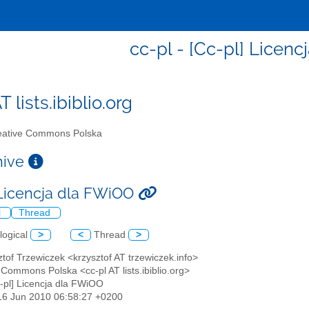
cc-pl - [Cc-pl] Licen
T lists.ibiblio.org
ative Commons Polska
chive
 Licencja dla FWiOO
l
Thread
logical
>
<
Thread
>
ztof Trzewiczek <krzysztof AT trzewiczek.info>
 Commons Polska <cc-pl AT lists.ibiblio.org>
c-pl] Licencja dla FWiOO
16 Jun 2010 06:58:27 +0200