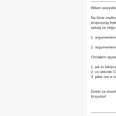
Witam wszystki
Na liście mail
propozycją była
optują za obję
1. argumentem
2. argumentem 
Chciałem spyta
1. jak to fakty
2. co skłoniło
3. jakie ma w 
Dzieki za wsze
Krzysztof