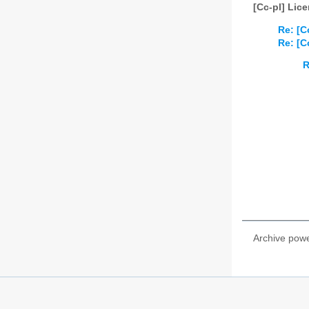
[Cc-pl] Lic
Re: [C
Re: [C
R
Archive pow