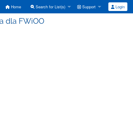
Home
Search for List(s)
Support
Login
cja dla FWiOO