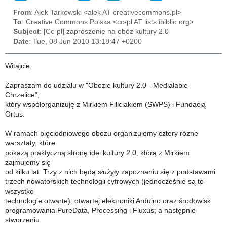
From
: Alek Tarkowski <alek AT creativecommons.pl>
To
: Creative Commons Polska <cc-pl AT lists.ibiblio.org>
Subject
: [Cc-pl] zaproszenie na obóz kultury 2.0
Date
: Tue, 08 Jun 2010 13:18:47 +0200
Witajcie,
Zapraszam do udziału w "Obozie kultury 2.0 - Medialabie
Chrzelice",
który współorganizuję z Mirkiem Filiciakiem (SWPS) i Fundacją
Ortus.
W ramach pięciodniowego obozu organizujemy cztery różne
warsztaty, które
pokażą praktyczną stronę idei kultury 2.0, którą z Mirkiem
zajmujemy się
od kilku lat. Trzy z nich będą służyły zapoznaniu się z podstawami
trzech nowatorskich technologii cyfrowych (jednocześnie są to
wszystko
technologie otwarte): otwartej elektroniki Arduino oraz środowisk
programowania PureData, Processing i Fluxus; a następnie
stworzeniu