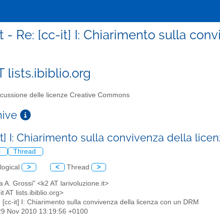
t - Re: [cc-it] I: Chiarimento sulla c
T lists.ibiblio.org
cussione delle licenze Creative Commons
chive
it] I: Chiarimento sulla convivenza della li
l
Thread
logical
>
<
Thread
>
la A. Grossi" <k2 AT larivoluzione.it>
-it AT lists.ibiblio.org>
: [cc-it] I: Chiarimento sulla convivenza della licenza con un DRM
29 Nov 2010 13:19:56 +0100