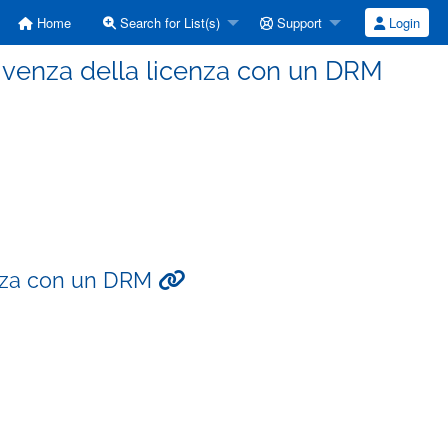
Home
Search for List(s)
Support
Login
onvivenza della licenza con un DRM
cenza con un DRM