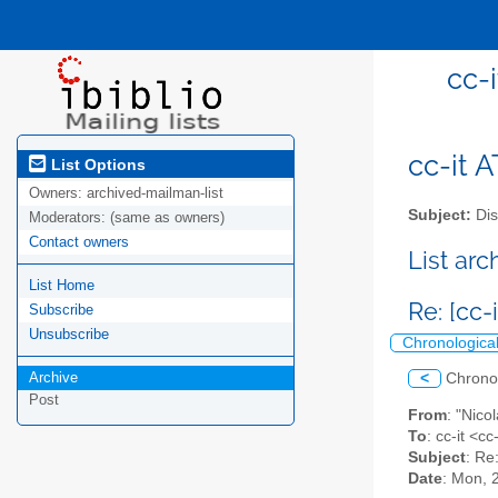
cc-i
cc-it A
List Options
Owners:
archived-mailman-list
Subject:
Dis
Moderators:
(same as owners)
Contact owners
List ar
List Home
Re: [cc-
Subscribe
Unsubscribe
Chronologica
Archive
<
Chrono
Post
From
: "Nico
To
: cc-it <cc
Subject
: Re
Date
: Mon, 