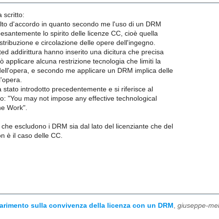
 scritto:
to d'accordo in quanto secondo me l'uso di un DRM
santemente lo spirito delle licenze CC, cioè quella
istribuzione e circolazione delle opere dell'ingegno.
d addirittura hanno inserito una dicitura che precisa
 applicare alcuna restrizione tecnologia che limiti la
dell'opera, e secondo me applicare un DRM implica delle
l'opera.
ià stato introdotto precedentemente e si riferisce al
rio: "You may not impose any effective technological
he Work".
 che escludono i DRM sia dal lato del licenziante che del
on è il caso delle CC.
Chiarimento sulla convivenza della licenza con un DRM
,
giuseppe-meli