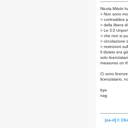
Nicola Mitolo ha
>
Non sono mol
>
contraddice pe
>
della libera d
>
Le 3.0 Unporte
>
che non si può
>
circolazione 
>
restrizioni sul
Il divieto era g
solo licenziata
measures on t
Ci sono licenze
licenziatario, n
bye
nag
[cc-it] I: 