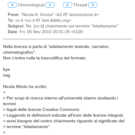
<
Chronological
>
<
Thread
>
From
: "Nicola A. Grossi" <k2 AT larivoluzione.it>
To
: cc-it <cc-it AT lists.ibiblio.org>
Subject
: Re: [cc-it] chiarimento sul termine "Adattamento"
Date
: Fri, 05 Nov 2010 20:01:28 +0100
Nella licenza si parla di "adattamento teatrale, narrativo,
cinematografico".
Non c'entra nulla la trascodifica del formato.
bye
nag
Nicola Mitolo ha scritto:
>
>
Per scopi di ricerca interno all'università stiamo studiando i
termini
>
legali delle licenze Creative Commons.
>
Leggendo le definizioni indicate all'inzio delle licenze integrali,
>
avrei bisogno del vostro chiarimento riguardo al significato del
>
termine "Adattamento".
>