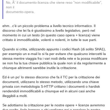
No, Ã¨ il documento-licenza che viene reso "non modificabile",
non il
documento-opera.
ehm...c'è un piccolo problema a livello tecnico informatico. Il
discorso che lei fa è giustissimo a livello legislativo, però nel
momento in cui un testo (in questo caso opera + licenza) viene
crittato è immodificabile, volenti o nolenti, in tutte le sue parti.
Quando si critta, utilizzando appunto i codici Hash (di solito SHA1),
per esempio un e-mail lo si fa per evitare che qualcuno intercetti la
stessa mentre viaggia fra i vari nodi della rete e la possa modificare
se non ha la tua chiave pubblica la quale non si da regolarmente a
chiunque altrimenti sarebbe inutile la crittazione.
Ed è un po' lo stesso discorso che fa il TC per la crittazione dei
documenti, utilizzano lo stesso metodo, utilizzando una chiave
privata con metodologia S-HTTP crittano i documenti o hardisk
rendendoli immodificabili a chiunque ed in alcuni casi anche
illeggibili a molti.
Se adottiamo la crittazione per le nostre opere + licenze avremmo
due scelte, farle leggere a chi vogliamo noi o regalare la nostra