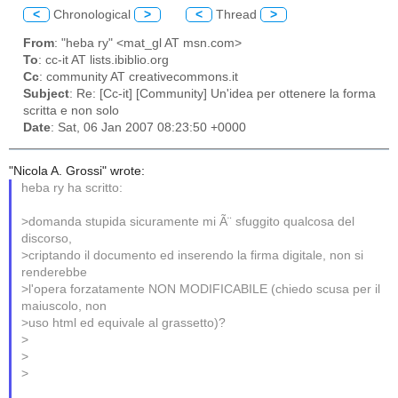
<
Chronological
>
<
Thread
>
From
: "heba ry" <mat_gl AT msn.com>
To
: cc-it AT lists.ibiblio.org
Cc
: community AT creativecommons.it
Subject
: Re: [Cc-it] [Community] Un'idea per ottenere la forma
scritta e non solo
Date
: Sat, 06 Jan 2007 08:23:50 +0000
"Nicola A. Grossi" wrote:
heba ry ha scritto:
>domanda stupida sicuramente mi Ã¨ sfuggito qualcosa del
discorso,
>criptando il documento ed inserendo la firma digitale, non si
renderebbe
>l'opera forzatamente NON MODIFICABILE (chiedo scusa per il
maiuscolo, non
>uso html ed equivale al grassetto)?
>
>
>