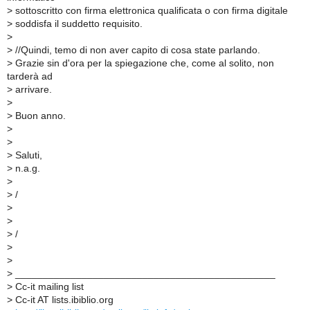
>
sottoscritto con firma elettronica qualificata o con firma digitale
>
soddisfa il suddetto requisito.
>
>
//Quindi, temo di non aver capito di cosa state parlando.
>
Grazie sin d'ora per la spiegazione che, come al solito, non
tarderà ad
>
arrivare.
>
>
Buon anno.
>
>
>
Saluti,
>
n.a.g.
>
>
/
>
>
>
/
>
>
>
_______________________________________________
>
Cc-it mailing list
>
Cc-it AT lists.ibiblio.org