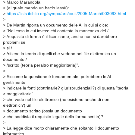
>
Marco Marandola
>
(al quale mando un bacio lassù):
>
https://lists.ibiblio.org/sympa/arc/cc-it/2005-March/003093.html
>
>
De Martin riporta un documento delle AI in cui si dice:
>
"Nel caso in cui invece chi contesta la mancanza del /
>
/requisito di forma è il licenziante, anche non si darebbero
problemi se
>
si /
>
/ritiene la teoria di quelli che vedono nel file elettronico un
documento /
>
/scritto (teoria peraltro maggioritaria)".
>
>
Siccome la questione è fondamentale, potrebbero le AI
gentilmente
>
indicare le fonti (dottrinarie? giurisprudenziali?) di questa "teoria
>
maggioritaria"
>
che vede nel file elettronico (ne esistono anche di non
elettronici?) un
>
documento scritto (ossia un documento
>
che soddisfa il requisito legale della forma scritta)?
>
>
La legge dice molto chiaramente che soltanto il documento
informatico