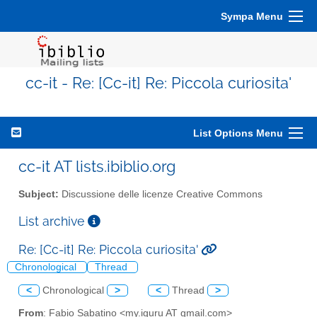
Sympa Menu
cc-it - Re: [Cc-it] Re: Piccola curiosita'
List Options Menu
cc-it AT lists.ibiblio.org
Subject:
Discussione delle licenze Creative Commons
List archive
Re: [Cc-it] Re: Piccola curiosita'
Chronological
Thread
<
Chronological
>
<
Thread
>
From
: Fabio Sabatino <my.iguru AT gmail.com>