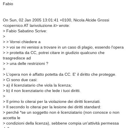
Fabio
On Sun, 02 Jan 2005 13:01:41 +0100, Nicola Alcide Grossi
<copernico AT larivoluzione.it> wrote:
>
Fabio Sabatino Scrive:
>
>
> Vorrei chiedere a
>
> voi se mi venissi a trovare in un caso di plagio, essendo l'opera
>
> protetta da CC, potrei citare in giudizio qualcuno che
trasgredisce ad
>
> una delle restrizioni ?
>
>
L'opera non è affatto potetta da CC. E' il diritto che protegge.
>
Ci sono due casi:
>
a) il licenziatario che viola la licenza;
>
b) il non licenziatario che lede i tuoi diritti.
>
>
Il primo lo citerai per la violazione dei diritti licenziati.
>
Il secondo lo citerai per la lesione dei diritti standard:
>
perché *se un soggetto non è licenziatario (non conosce o non
accetta le
>
condizioni della licenza), sebbene compia un'attività permessa