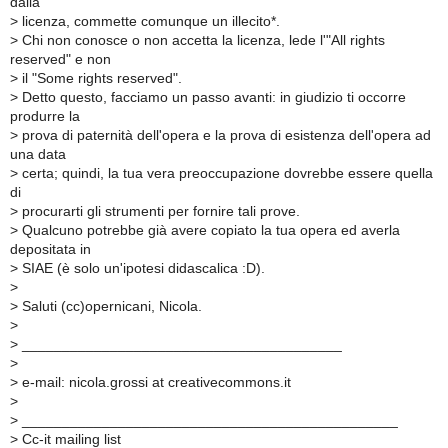
dalla
>
licenza, commette comunque un illecito*.
>
Chi non conosce o non accetta la licenza, lede l'"All rights
reserved" e non
>
il "Some rights reserved".
>
Detto questo, facciamo un passo avanti: in giudizio ti occorre
produrre la
>
prova di paternità dell'opera e la prova di esistenza dell'opera ad
una data
>
certa; quindi, la tua vera preoccupazione dovrebbe essere quella
di
>
procurarti gli strumenti per fornire tali prove.
>
Qualcuno potrebbe già avere copiato la tua opera ed averla
depositata in
>
SIAE (è solo un'ipotesi didascalica :D).
>
>
Saluti (cc)opernicani, Nicola.
>
>
________________________________________
>
>
e-mail: nicola.grossi at creativecommons.it
>
>
_______________________________________________
>
Cc-it mailing list