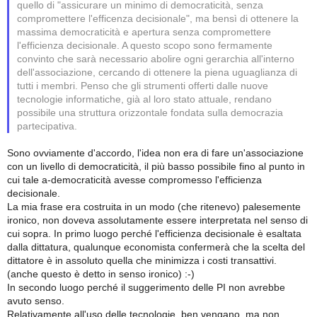
quello di "assicurare un minimo di democraticità, senza
compromettere l'efficenza decisionale", ma bensì di ottenere la
massima democraticità e apertura senza compromettere
l'efficienza decisionale. A questo scopo sono fermamente
convinto che sarà necessario abolire ogni gerarchia all'interno
dell'associazione, cercando di ottenere la piena uguaglianza di
tutti i membri. Penso che gli strumenti offerti dalle nuove
tecnologie informatiche, già al loro stato attuale, rendano
possibile una struttura orizzontale fondata sulla democrazia
partecipativa.
Sono ovviamente d'accordo, l'idea non era di fare un'associazione
con un livello di democraticità, il più basso possibile fino al punto in
cui tale a-democraticità avesse compromesso l'efficienza
decisionale.
La mia frase era costruita in un modo (che ritenevo) palesemente
ironico, non doveva assolutamente essere interpretata nel senso di
cui sopra. In primo luogo perché l'efficienza decisionale è esaltata
dalla dittatura, qualunque economista confermerà che la scelta del
dittatore è in assoluto quella che minimizza i costi transattivi.
(anche questo è detto in senso ironico) :-)
In secondo luogo perché il suggerimento delle PI non avrebbe
avuto senso.
Relativamente all'uso delle tecnologie, ben vengano, ma non