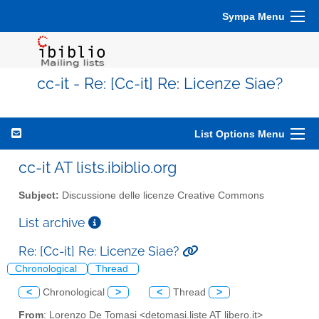
Sympa Menu
cc-it - Re: [Cc-it] Re: Licenze Siae?
List Options Menu
cc-it AT lists.ibiblio.org
Subject:
Discussione delle licenze Creative Commons
List archive
Re: [Cc-it] Re: Licenze Siae?
Chronological
Thread
<
Chronological
>
<
Thread
>
From
: Lorenzo De Tomasi <detomasi.liste AT libero.it>