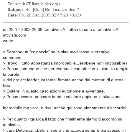
To
: <cc-it AT lists.ibiblio.org>
Subject
: Re: [Cc-it] Re: Licenze Siae?
Date
: Fri, 26 Dec 2003 02:47:23 +0100
on 25-12-2003 20:38, creatives AT attivista.com at creatives AT
attivista.com
wrote:
>
Sarebbe un "colpaccio" se la siae avvallasse le creative
commons.
>
(trovo il tutto abbastanza improbabile...sebbene non impossibile)
>
Penso comunque che per eventuali contatti con la siae sia meglio
la parola
>
del project leader, casomai firmata anche dai membri di questa
lista.
>
Eviterei in questo caso azioni autonome e avventate.
>
Penso occorra pensarci bene e valutare appieno la situazione.
Incredibile ma vero, e due! anche qui sono pienamente d'accordo!
>
Per quanto riguarda il fatto che finalmente siamo d'accordo su
qualcosa,
>
caro Detomasi...beh, si spera che accada sempre più spesso :-)