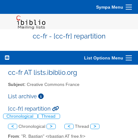
Sympa Menu
cc-fr - [cc-fr] repartition
List Options Menu
cc-fr AT lists.ibiblio.org
Subject:
Creative Commons France
List archive
[cc-fr] repartition
Chronological
Thread
<
Chronological
>
<
Thread
>
From
: "R. Bastian" <rbastian AT free.fr>