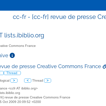
cc-fr - [cc-fr] revue de presse 
T lists.ibiblio.org
ative Commons France
chive
 revue de presse Creative Commons France
l
Thread
logical
>
<
Thread
>
ance <ccfr AT ibiblio.org>
ists.ibiblio.org
c-fr] revue de presse Creative Commons France
15 Oct 2009 20:09:52 +0200