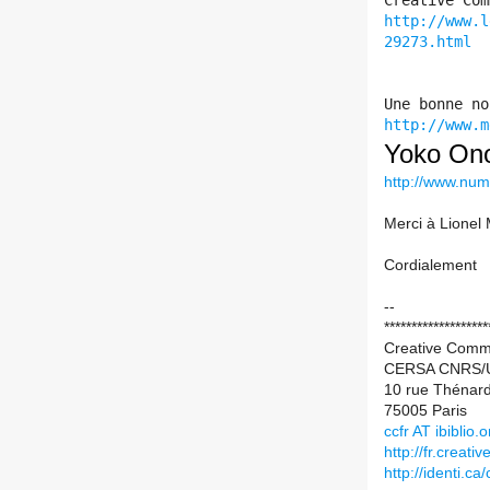
Creative Com
http://www.l
29273.html
Une bonne no
http://www.m
Yoko Ono
http://www.nu
Merci à Lionel
Cordialement
--
*******************
Creative Comm
CERSA CNRS/Un
10 rue Thénar
75005 Paris
ccfr AT ibiblio.o
http://fr.creat
http://identi.ca/