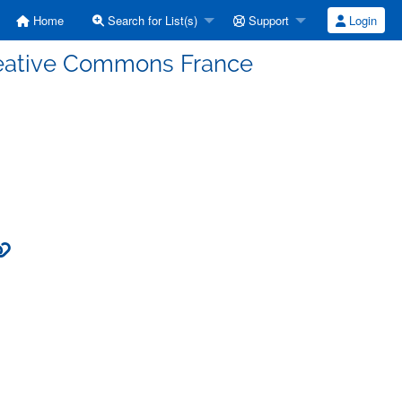
Home
Search for List(s)
Support
Login
Creative Commons France