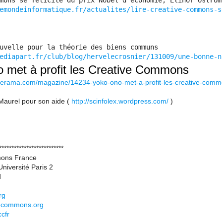
mons se félicite du prix Nobel d'économie, Elinor Ostrom
emondeinformatique.fr/actualites/lire-creative-commons-s
uvelle pour la théorie des biens communs
ediapart.fr/club/blog/hervelecrosnier/131009/une-bonne-n
 met à profit les Creative Commons
merama.com/magazine/14234-yoko-ono-met-a-profit-les-creative-comm
 Maurel pour son aide (
http://scinfolex.wordpress.com/
)
**************************
ons France
iversité Paris 2
d
rg
ivecommons.org
ccfr