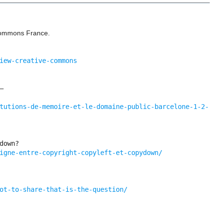
e Commons France.
iew-creative-commons
–
tutions-de-memoire-et-le-domaine-public-barcelone-1-2-
down?
igne-entre-copyright-copyleft-et-copydown/
ot-to-share-that-is-the-question/