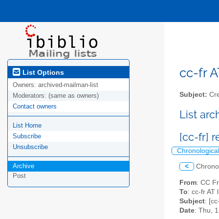
cc-fr A
List Options
Owners:
archived-mailman-list
Subject:
Cre
Moderators:
(same as owners)
Contact owners
List ar
List Home
[cc-fr]
Subscribe
Unsubscribe
Chronologica
Archive
<
Chrono
Post
From
: CC Fr
To
: cc-fr AT l
Subject
: [c
Date
: Thu, 