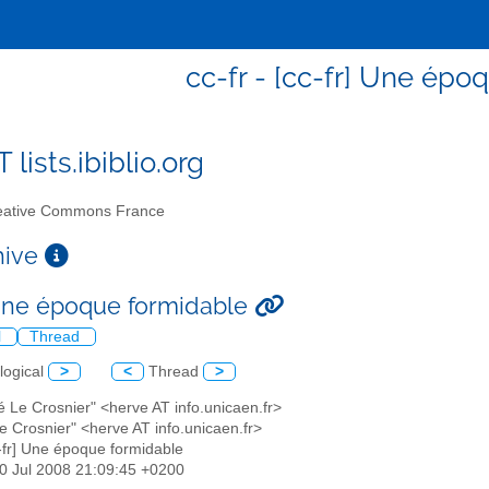
cc-fr - [cc-fr] Une épo
T lists.ibiblio.org
ative Commons France
chive
 Une époque formidable
l
Thread
logical
>
<
Thread
>
é Le Crosnier" <herve AT info.unicaen.fr>
e Crosnier" <herve AT info.unicaen.fr>
c-fr] Une époque formidable
10 Jul 2008 21:09:45 +0200