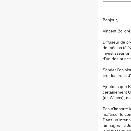
Bonjour,
Vincent Bolloré
Diffuseur de pre
de médias télév
investisseur pr
d'un des princi
Sonder l'opinion
tirer les fruits
Ajoutons que Bo
certainement Go
(dit Wimax), n
Pas n'importe l
maîtriser le co
Dans un interv
ambages : « Je 