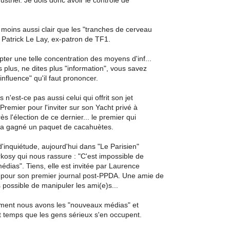
ustriel. Je dois donc avoir le contrôle de
u moins aussi clair que les "tranches de cerveau
 Patrick Le Lay, ex-patron de TF1.
er une telle concentration des moyens d'inf...
ns plus, ne dites plus "information", vous savez
influence" qu'il faut prononcer.
 n'est-ce pas aussi celui qui offrit son jet
 Premier pour l'inviter sur son Yacht privé à
ès l'élection de ce dernier... le premier qui
n" a gagné un paquet de cacahuètes.
'inquiétude, aujourd'hui dans "Le Parisien"
kosy qui nous rassure : "C'est impossible de
édias". Tiens, elle est invitée par Laurence
 pour son premier journal post-PPDA. Une amie de
s possible de manipuler les ami(e)s...
ent nous avons les "nouveaux médias" et
 est temps que les gens sérieux s'en occupent.