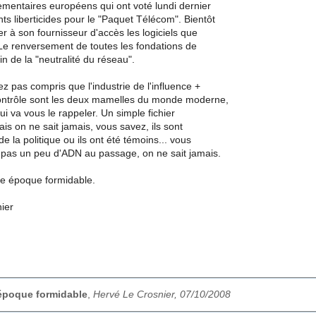
ementaires européens qui ont voté lundi dernier
s liberticides pour le "Paquet Télécom". Bientôt
rer à son fournisseur d'accès les logiciels que
r. Le renversement de toutes les fondations de
 fin de la "neutralité du réseau".
ez pas compris que l'industrie de l'influence +
 contrôle sont les deux mamelles du monde moderne,
i va vous le rappeler. Un simple fichier
ais on ne sait jamais, vous savez, ils sont
 de la politique ou ils ont été témoins... vous
z pas un peu d'ADN au passage, on ne sait jamais.
e époque formidable.
ier
 époque formidable
,
Hervé Le Crosnier, 07/10/2008