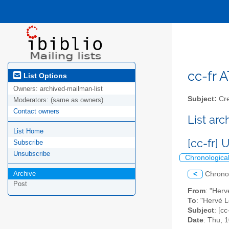
cc-fr A
List Options
Owners:
archived-mailman-list
Subject:
Cre
Moderators:
(same as owners)
Contact owners
List ar
List Home
[cc-fr]
Subscribe
Unsubscribe
Chronologica
Archive
<
Chrono
Post
From
: "Herv
To
: "Hervé L
Subject
: [c
Date
: Thu, 