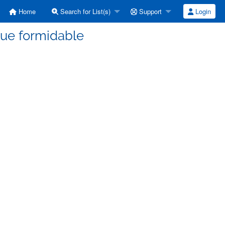
Home
Search for List(s)
Support
Login
que formidable