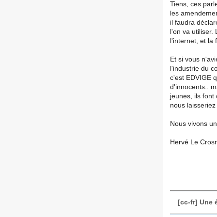
Tiens, ces parl
les amendement
il faudra décla
l'on va utilise
l'internet, et la
Et si vous n'avi
l'industrie du
c'est EDVIGE qu
d'innocents.. m
jeunes, ils font
nous laisserie
Nous vivons un
Hervé Le Crosn
[cc-fr] Une