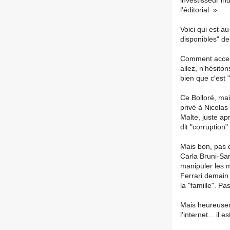
investisseur ind
l'éditorial. »
Voici qui est a
disponibles" de
Comment accept
allez, n'hésito
bien que c'est "
Ce Bolloré, mais
privé à Nicolas
Malte, juste apr
dit "corruptio
Mais bon, pas d
Carla Bruni-Sar
manipuler les m
Ferrari demain
la "famille". Pa
Mais heureusem
l'internet... il