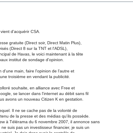
 vient d'acquérir CSA.
sse gratuite (Direct soir, Direct Matin Plus),
isés (Direct 8 sur la TNT et l'ADSL),
incipal de Havas, le voici maintenant à la tête
paux institut de sondage d'opinion.
 d'une main, faire l'opinion de l'autre et
 d'une troisième en vendant la publicité.
lloré souhaite, en alliance avec Free et
ogle, se lancer dans l'internet au débit sans fil
ous avons un nouveau Citizen K en gestation.
equel. Il ne se cache pas de la volonté de
ntenu de la presse et des médias qu'ils possède.
iew à Télérama du 6 novembre 2007, il annonce sans
ne suis pas un investisseur financier, je suis un