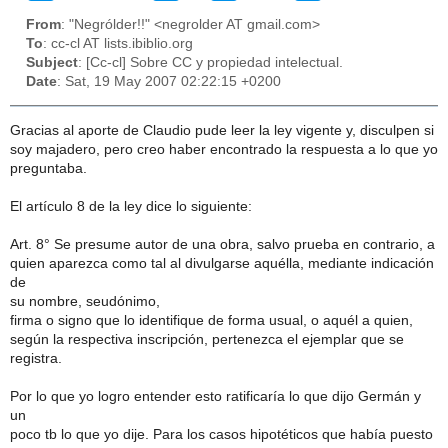
From
: "Negrólder!!" <negrolder AT gmail.com>
To
: cc-cl AT lists.ibiblio.org
Subject
: [Cc-cl] Sobre CC y propiedad intelectual.
Date
: Sat, 19 May 2007 02:22:15 +0200
Gracias al aporte de Claudio pude leer la ley vigente y, disculpen si
soy majadero, pero creo haber encontrado la respuesta a lo que yo
preguntaba.
El artículo 8 de la ley dice lo siguiente:
Art. 8° Se presume autor de una obra, salvo prueba en contrario, a
quien aparezca como tal al divulgarse aquélla, mediante indicación
de
su nombre, seudónimo,
firma o signo que lo identifique de forma usual, o aquél a quien,
según la respectiva inscripción, pertenezca el ejemplar que se
registra.
Por lo que yo logro entender esto ratificaría lo que dijo Germán y
un
poco tb lo que yo dije. Para los casos hipotéticos que había puesto