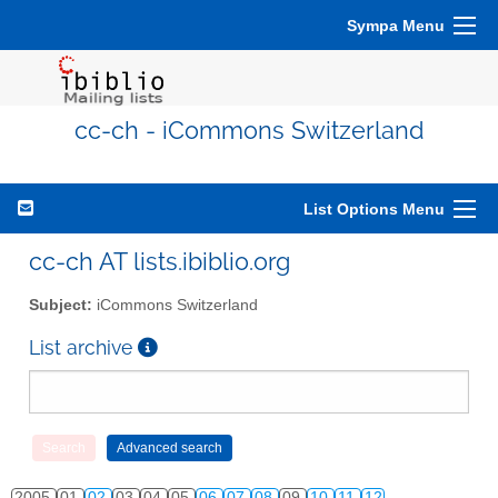
Sympa Menu
cc-ch - iCommons Switzerland
List Options Menu
cc-ch AT lists.ibiblio.org
Subject:
iCommons Switzerland
List archive
2005
01
02
03
04
05
06
07
08
09
10
11
12