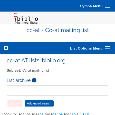
Sympa Menu
cc-at - Cc-at mailing list
List Options Menu
cc-at AT lists.ibiblio.org
Subject:
Cc-at mailing list
List archive
2004
01
02
03
04
05
06
07
08
09
10
11
12