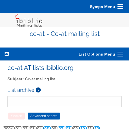
Sympa Menu
cc-at - Cc-at mailing list
List Options Menu
cc-at AT lists.ibiblio.org
Subject:
Cc-at mailing list
List archive
2004
01
02
03
04
05
06
07
08
09
10
11
12