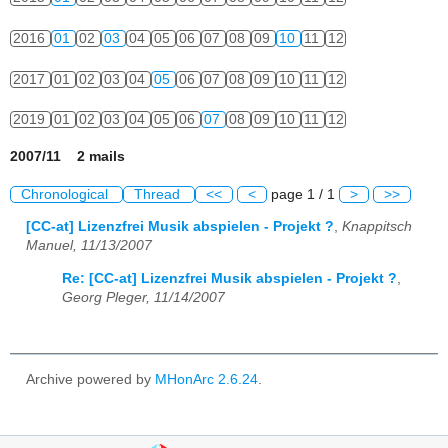
2016
01
02
03
04
05
06
07
08
09
10
11
12
2017
01
02
03
04
05
06
07
08
09
10
11
12
2019
01
02
03
04
05
06
07
08
09
10
11
12
2007/11 2 mails
Chronological
Thread
<<
<
page 1 / 1
>
>>
[CC-at] Lizenzfrei Musik abspielen - Projekt ?
,
Knappitsch
Manuel, 11/13/2007
Re: [CC-at] Lizenzfrei Musik abspielen - Projekt ?
,
Georg Pleger, 11/14/2007
Archive powered by
MHonArc 2.6.24
.