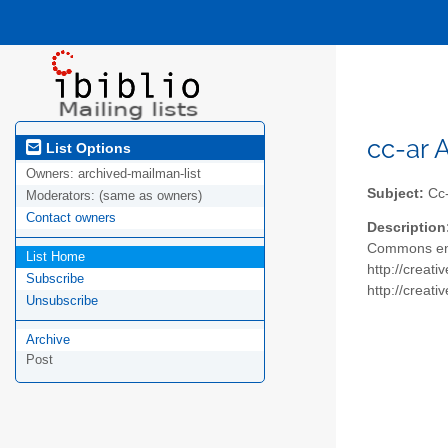
cc-ar A
List Options
Owners:
archived-mailman-list
Subject:
Cc-
Moderators:
(same as owners)
Contact owners
Description
Commons en A
List Home
http://creat
Subscribe
http://creat
Unsubscribe
Archive
Post