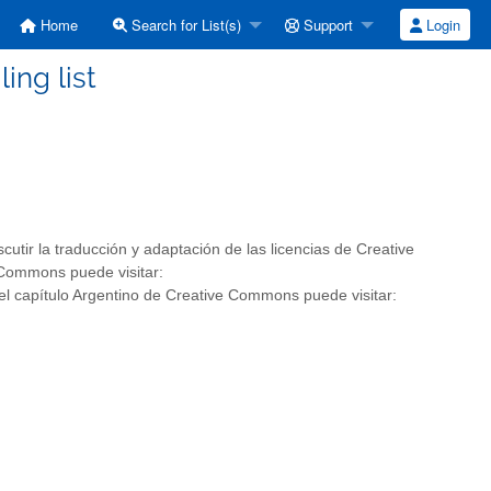
Home
Search for List(s)
Support
Login
ing list
cutir la traducción y adaptación de las licencias de Creative
 Commons puede visitar:
el capítulo Argentino de Creative Commons puede visitar: