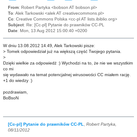
From
: Robert Partyka <bobson AT bobson.pl>
To
: Alek Tarkowski <alek AT creativecommons.pl>
Cc
: Creative Commons Polska <cc-pl AT lists.ibiblio.org>
Subject
: Re: [Cc-pl] Pytanie do prawników CC-PL
Date
: Mon, 13 Aug 2012 15:00:40 +0200
W dniu 13.08.2012 14:49, Alek Tarkowski pisze:
>
Tomek odpowiedział już na większą część Twojego pytania.
>
Dzięki wielkie za odpowiedź :) Wychodzi na to, że nie we wszystkim
co mi
się wydawało na temat potencjalnej wirusowości CC miałem rację.
+1 do wiedzy :)
pozdrawiam,
BoBsoN
[Cc-pl] Pytanie do prawników CC-PL
,
Robert Partyka,
08/11/2012