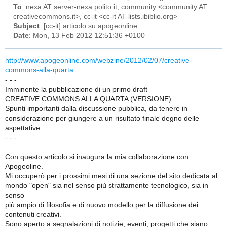
To
: nexa AT server-nexa.polito.it, community <community AT
creativecommons.it>, cc-it <cc-it AT lists.ibiblio.org>
Subject
: [cc-it] articolo su apogeonline
Date
: Mon, 13 Feb 2012 12:51:36 +0100
http://www.apogeonline.com/webzine/2012/02/07/creative-
commons-alla-quarta
- - -
Imminente la pubblicazione di un primo draft
CREATIVE COMMONS ALLA QUARTA (VERSIONE)
Spunti importanti dalla discussione pubblica, da tenere in
considerazione per giungere a un risultato finale degno delle
aspettative.
- - -
Con questo articolo si inaugura la mia collaborazione con
Apogeoline.
Mi occuperò per i prossimi mesi di una sezione del sito dedicata al
mondo "open" sia nel senso più strattamente tecnologico, sia in
senso
più ampio di filosofia e di nuovo modello per la diffusione dei
contenuti creativi.
Sono aperto a segnalazioni di notizie, eventi, progetti che siano