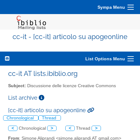
Sympa Menu
cc-it - [cc-it] articolo su apogeonline
List Options Menu
cc-it AT lists.ibiblio.org
Subject:
Discussione delle licenze Creative Commons
List archive
[cc-it] articolo su apogeonline
Chronological
Thread
<
Chronological
>
<
Thread
>
From
: Simone Aliprandi <simone.aliprandi AT gmail.com>